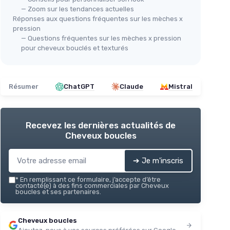
— Zoom sur les tendances actuelles
Réponses aux questions fréquentes sur les mèches x
pression
— Questions fréquentes sur les mèches x pression
pour cheveux bouclés et texturés
Résumer
ChatGPT
Claude
Mistral
Recevez les dernières actualités de
Cheveux boucles
➔ Je m'inscris
*
En remplissant ce formulaire, j’accepte d’être
contacté(e) à des fins commerciales par Cheveux
boucles et ses partenaires.
Cheveux boucles