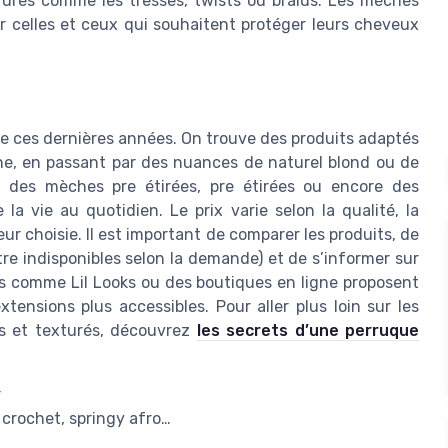
fures comme les tresses, twists ou braids. Les mèches
ur celles et ceux qui souhaitent protéger leurs cheveux
iée ces dernières années. On trouve des produits adaptés
tine, en passant par des nuances de naturel blond ou de
 des mèches pre étirées, pre étirées ou encore des
la vie au quotidien. Le prix varie selon la qualité, la
ur choisie. Il est important de comparer les produits, de
être indisponibles selon la demande) et de s’informer sur
isés comme Lil Looks ou des boutiques en ligne proposent
ensions plus accessibles. Pour aller plus loin sur les
és et texturés, découvrez
les secrets d’une perruque
r
, crochet, springy afro…