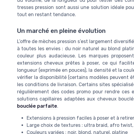
du volume, de la longueur ou pour tester des coif
tresses pression sont aussi une solution idéale po
tout en restant tendance.
Un marché en pleine évolution
L’offre de mèches pression s’est largement diversif
à toutes les envies : du noir naturel au blond pla
couleur plus audacieuse. Les marques proposent
extensions cheveux prêtes à poser, ce qui facilite 
longueur (exprimée en pouces), la densité et la coule
vérifier la disponibilité (certains modèles peuvent 
les conditions de livraison. Certains sites spécial
régulièrement des codes promo pour rendre ces ext
solutions capillaires adaptées aux cheveux boucl
bouclée parfaite
.
Extensions à pression faciles à poser et à retire
Large choix de textures : ultra braid, afro twist
Couleurs variées : noir, blond, naturel, platine