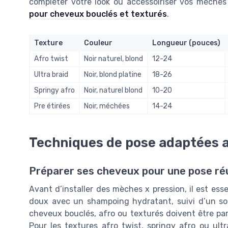
compléter votre look ou accessoiriser vos mèches
pour cheveux bouclés et texturés
.
Texture
Couleur
Longueur (pouces)
Afro twist
Noir naturel, blond
12-24
Ultra braid
Noir, blond platine
18-26
Springy afro
Noir, naturel blond
10-20
Pre étirées
Noir, méchées
14-24
Techniques de pose adaptées a
Préparer ses cheveux pour une pose ré
Avant d’installer des mèches x pression, il est ess
doux avec un shampoing hydratant, suivi d’un soin
cheveux bouclés, afro ou texturés doivent être par
Pour les textures afro twist, springy afro ou ultra