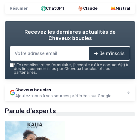
Résumer
ChatGPT
Claude
Mistral
Recevez les dernières actualités de
Cheveux boucles
➔ Je m'inscris
*
En remplissant ce formulaire, j’accepte d’être contacté(e) à
des fins commerciales par Cheveux boucles et ses
partenaires.
Cheveux boucles
Ajoutez-nous à vos sources préférées sur Google
Parole d'experts