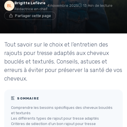
Brigitte Lefèvre
4 novembre 2025
13 min de lecture
Rédactrice en chef
Partager cette page
Tout savoir sur le choix et l’entretien des
rajouts pour tresse adaptés aux cheveux
bouclés et texturés. Conseils, astuces et
erreurs à éviter pour préserver la santé de vos
cheveux.
SOMMAIRE
Comprendre les besoins spécifiques des cheveux bouclés
et texturés
Les différents types de rajout pour tresse adaptés
Critères de sélection d’un bon rajout pour tresse