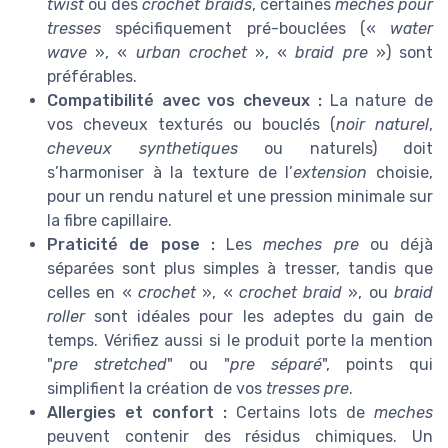
twist
ou des
crochet braids
, certaines
meches pour
tresses
spécifiquement pré-bouclées («
water
wave
», «
urban crochet
», «
braid pre
») sont
préférables.
Compatibilité avec vos cheveux :
La nature de
vos cheveux texturés ou bouclés (
noir naturel
,
cheveux synthetiques
ou naturels) doit
s’harmoniser à la texture de l’
extension
choisie,
pour un rendu naturel et une pression minimale sur
la fibre capillaire.
Praticité de pose :
Les
meches pre
ou déjà
séparées sont plus simples à tresser, tandis que
celles en «
crochet
», «
crochet braid
», ou
braid
roller
sont idéales pour les adeptes du gain de
temps. Vérifiez aussi si le produit porte la mention
"
pre stretched
" ou "
pre séparé
", points qui
simplifient la création de vos
tresses pre
.
Allergies et confort :
Certains lots de
meches
peuvent contenir des résidus chimiques. Un