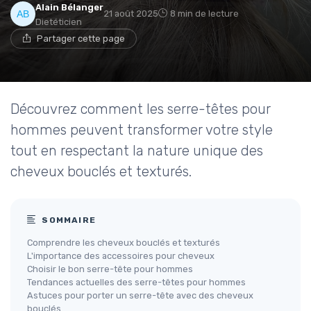
Alain Bélanger
21 août 2025
8 min de lecture
Dietéticien
Partager cette page
Découvrez comment les serre-têtes pour
hommes peuvent transformer votre style
tout en respectant la nature unique des
cheveux bouclés et texturés.
SOMMAIRE
Comprendre les cheveux bouclés et texturés
L'importance des accessoires pour cheveux
Choisir le bon serre-tête pour hommes
Tendances actuelles des serre-têtes pour hommes
Astuces pour porter un serre-tête avec des cheveux
bouclés