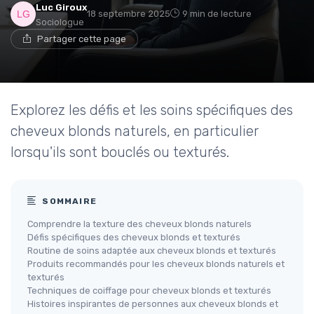
Luc Giroux
18 septembre 2025
9 min de lecture
Sociologue
Partager cette page
Explorez les défis et les soins spécifiques des
cheveux blonds naturels, en particulier
lorsqu'ils sont bouclés ou texturés.
SOMMAIRE
Comprendre la texture des cheveux blonds naturels
Défis spécifiques des cheveux blonds et texturés
Routine de soins adaptée aux cheveux blonds et texturés
Produits recommandés pour les cheveux blonds naturels et
texturés
Techniques de coiffage pour cheveux blonds et texturés
Histoires inspirantes de personnes aux cheveux blonds et