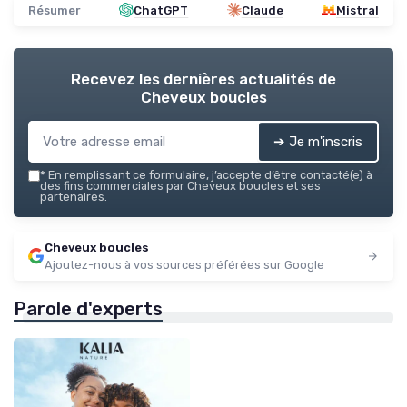
Résumer
ChatGPT
Claude
Mistral
Recevez les dernières actualités de
Cheveux boucles
➔ Je m'inscris
*
En remplissant ce formulaire, j’accepte d’être contacté(e) à
des fins commerciales par Cheveux boucles et ses
partenaires.
Cheveux boucles
Ajoutez-nous à vos sources préférées sur Google
Parole d'experts