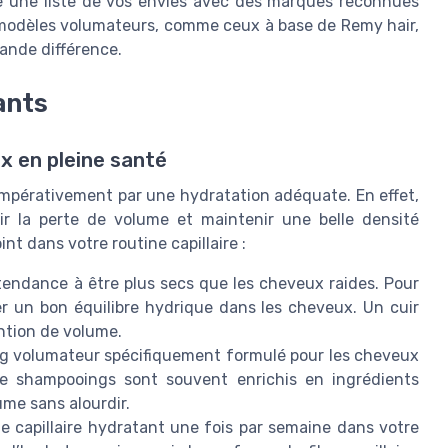
aire une liste de vos envies avec des marques reconnues
s modèles volumateurs, comme ceux à base de Remy hair,
rande différence.
ants
x en pleine santé
impérativement par une hydratation adéquate. En effet,
nir la perte de volume et maintenir une belle densité
int dans votre routine capillaire :
endance à être plus secs que les cheveux raides. Pour
er un bon équilibre hydrique dans les cheveux. Un cuir
ntion de volume.
g volumateur spécifiquement formulé pour les cheveux
de shampooings sont souvent enrichis en ingrédients
ume sans alourdir.
 capillaire hydratant une fois par semaine dans votre