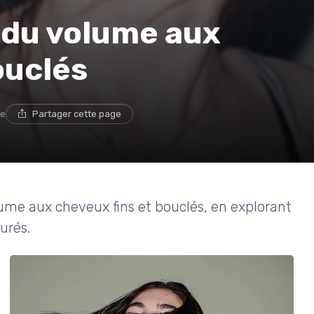
du volume aux
ouclés
re
Partager cette page
me aux cheveux fins et bouclés, en explorant
urés.