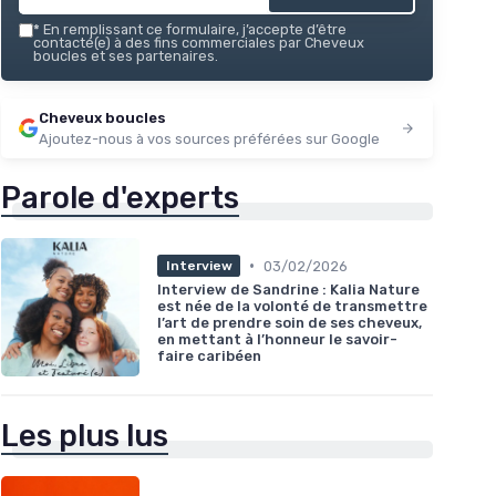
*
En remplissant ce formulaire, j’accepte d’être
contacté(e) à des fins commerciales par Cheveux
boucles et ses partenaires.
Cheveux boucles
Ajoutez-nous à vos sources préférées sur Google
Parole d'experts
•
03/02/2026
Interview
Interview de Sandrine : Kalia Nature
est née de la volonté de transmettre
l’art de prendre soin de ses cheveux,
en mettant à l’honneur le savoir-
faire caribéen
Les plus lus