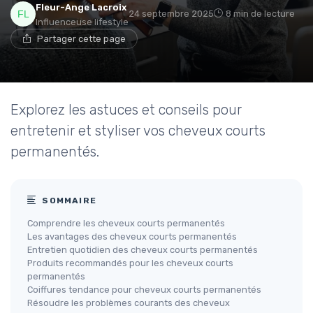
Fleur-Ange Lacroix
24 septembre 2025
8 min de lecture
Influenceuse lifestyle
Partager cette page
Explorez les astuces et conseils pour
entretenir et styliser vos cheveux courts
permanentés.
SOMMAIRE
Comprendre les cheveux courts permanentés
Les avantages des cheveux courts permanentés
Entretien quotidien des cheveux courts permanentés
Produits recommandés pour les cheveux courts
permanentés
Coiffures tendance pour cheveux courts permanentés
Résoudre les problèmes courants des cheveux