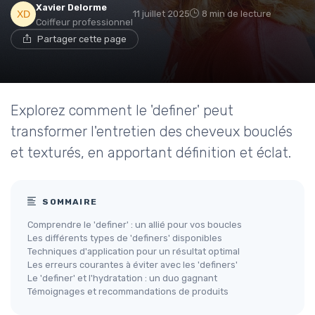
Xavier Delorme
11 juillet 2025
8 min de lecture
Coiffeur professionnel
Partager cette page
Explorez comment le 'definer' peut
transformer l'entretien des cheveux bouclés
et texturés, en apportant définition et éclat.
SOMMAIRE
Comprendre le 'definer' : un allié pour vos boucles
Les différents types de 'definers' disponibles
Techniques d'application pour un résultat optimal
Les erreurs courantes à éviter avec les 'definers'
Le 'definer' et l'hydratation : un duo gagnant
Témoignages et recommandations de produits