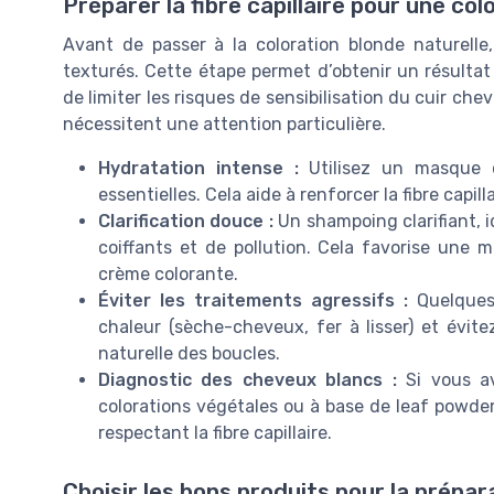
Préparer la fibre capillaire pour une col
Avant de passer à la coloration blonde naturelle
texturés. Cette étape permet d’obtenir un résultat u
de limiter les risques de sensibilisation du cuir ch
nécessitent une attention particulière.
Hydratation intense :
Utilisez un masque ca
essentielles. Cela aide à renforcer la fibre capil
Clarification douce :
Un shampoing clarifiant, i
coiffants et de pollution. Cela favorise une me
crème colorante.
Éviter les traitements agressifs :
Quelques 
chaleur (sèche-cheveux, fer à lisser) et évite
naturelle des boucles.
Diagnostic des cheveux blancs :
Si vous av
colorations végétales ou à base de leaf powde
respectant la fibre capillaire.
Choisir les bons produits pour la prépar