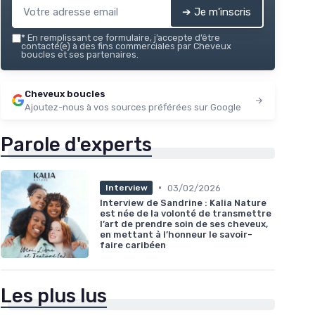
➔ Je m'inscris
*
En remplissant ce formulaire, j’accepte d’être
contacté(e) à des fins commerciales par Cheveux
boucles et ses partenaires.
Cheveux boucles
Ajoutez-nous à vos sources préférées sur Google
Parole d'experts
•
03/02/2026
Interview
Interview de Sandrine : Kalia Nature
est née de la volonté de transmettre
l’art de prendre soin de ses cheveux,
en mettant à l’honneur le savoir-
faire caribéen
Les plus lus