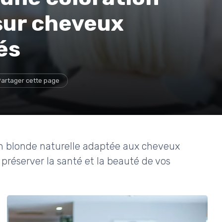
sur cheveux
és
artager cette page
n blonde naturelle adaptée aux cheveux
 préserver la santé et la beauté de vos