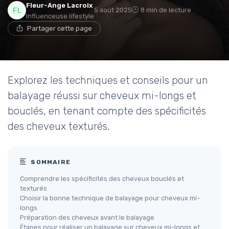
Fleur-Ange Lacroix
5 août 2025
8 min de lecture
Influenceuse lifestyle
Partager cette page
Explorez les techniques et conseils pour un
balayage réussi sur cheveux mi-longs et
bouclés, en tenant compte des spécificités
des cheveux texturés.
SOMMAIRE
Comprendre les spécificités des cheveux bouclés et
texturés
Choisir la bonne technique de balayage pour cheveux mi-
longs
Préparation des cheveux avant le balayage
Étapes pour réaliser un balayage sur cheveux mi-longs et