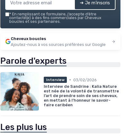
➔ Je m'inscris
*
En remplissant ce formulaire, j’accepte d’être
contacté(e) à des fins commerciales par Cheveux
boucles et ses partenaires.
Cheveux boucles
Ajoutez-nous à vos sources préférées sur Google
Parole d'experts
•
03/02/2026
Interview
Interview de Sandrine : Kalia Nature
est née de la volonté de transmettre
l’art de prendre soin de ses cheveux,
en mettant à l’honneur le savoir-
faire caribéen
Les plus lus