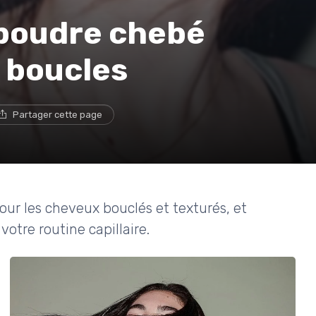
 poudre chebé
 boucles
Partager cette page
our les cheveux bouclés et texturés, et
tre routine capillaire.