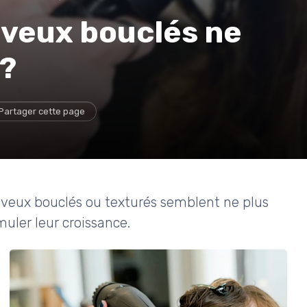
veux bouclés ne
 ?
Partager cette page
heveux bouclés ou texturés semblent ne plus
uler leur croissance.