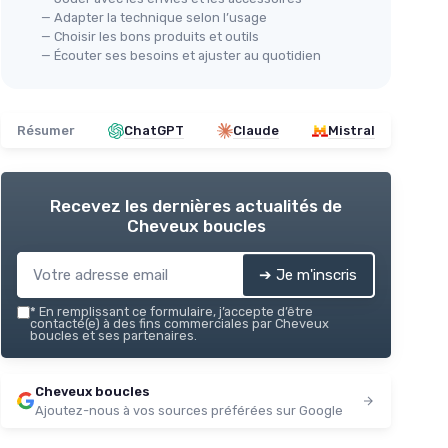
— Adapter la technique selon l’usage
— Choisir les bons produits et outils
— Écouter ses besoins et ajuster au quotidien
Résumer
ChatGPT
Claude
Mistral
Recevez les dernières actualités de
Cheveux boucles
➔ Je m'inscris
*
En remplissant ce formulaire, j’accepte d’être
contacté(e) à des fins commerciales par Cheveux
boucles et ses partenaires.
Cheveux boucles
Ajoutez-nous à vos sources préférées sur Google