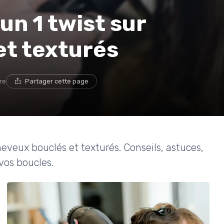
n 1 twist sur
et texturés
re
Partager cette page
heveux bouclés et texturés. Conseils, astuces,
 vos boucles.