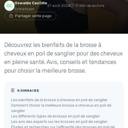
Oswaldo Castillo
27 août 2024
17 min de lecture
Esthéticien
Partager cette page
Découvrez les bienfaits de la brosse à
cheveux en poil de sanglier pour des cheveux
en pleine santé. Avis, conseils et tendances
pour choisir la meilleure brosse.
SOMMAIRE
Les bienfaits de la brosse à cheveux en poil de sanglier
Comment choisir la meilleure brosse à cheveux en poil de
sanglier
Les différents types de brosses en poil de sanglier
Les avis des experts sur les brosses en poil de sanglier
Études et recherches sur l'efficacité des brosses en poil de