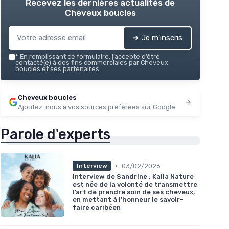
Recevez les dernières actualités de
Cheveux boucles
➔ Je m'inscris
*
En remplissant ce formulaire, j’accepte d’être
contacté(e) à des fins commerciales par Cheveux
boucles et ses partenaires.
Cheveux boucles
Ajoutez-nous à vos sources préférées sur Google
Parole d'experts
•
03/02/2026
Interview
Interview de Sandrine : Kalia Nature
est née de la volonté de transmettre
l’art de prendre soin de ses cheveux,
en mettant à l’honneur le savoir-
faire caribéen