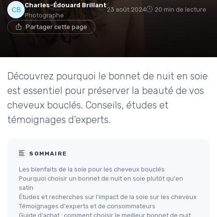
Charles-Édouard Brillant
23 août 2024
20 min de lecture
Photographe
Partager cette page
Découvrez pourquoi le bonnet de nuit en soie
est essentiel pour préserver la beauté de vos
cheveux bouclés. Conseils, études et
témoignages d'experts.
SOMMAIRE
Les bienfaits de la soie pour les cheveux bouclés
Pourquoi choisir un bonnet de nuit en soie plutôt qu'en
satin
Études et recherches sur l'impact de la soie sur les cheveux
Témoignages d'experts et de consommateurs
Guide d'achat : comment choisir le meilleur bonnet de nuit