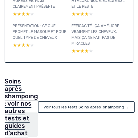
AGRESSIVE, MAIS
HYALURONIQUE, EDELWEISS…
CLAIREMENT PRÉSENTE
ET LE RESTE
★★★★★
★★★★★
★★★★★
★★★★★
PRÉSENTATION : CE QUE
EFFICACITÉ : ÇA AMÉLIORE
PROMET LE MASQUE ET POUR
VRAIMENT LES CHEVEUX,
QUEL TYPE DE CHEVEUX
MAIS ÇA NE FAIT PAS DE
MIRACLES
★★★★★
★★★★★
★★★★★
★★★★★
Soins
après-
shampoing
: voir nos
Voir tous les tests Soins après-shampoing →
autres
tests et
guides
d'achat