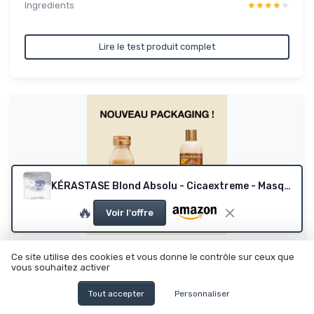
Ingredients
★★★★★
★★★★★
Lire le test produit complet
KÉRASTASE Blond Absolu - Cicaextreme - Masque Capillaire Réparateur Intense - Revitalisant & Anti-Fourches - Acide Hyaluronique & Edelweiss - Cheveux Blonds Décolorés ou Méchés - 200 ml
🔥
Voir l'offre
CREME OF NATURE
Ce site utilise des cookies et vous donne le contrôle sur ceux que
vous souhaitez activer
Pure Honey - Après-Shampoing Nourrissant à
base d'Huile de C...
Tout accepter
Personnaliser
L’après-shampoing qui hydrate bien sans faire de miracle