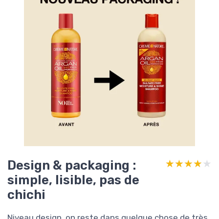
Design & packaging :
★★★★★
★★★★★
simple, lisible, pas de
chichi
Niveau design, on reste dans quelque chose de très