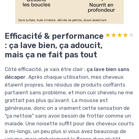
Efficacité & performance
★★★★★
★★★★★
: ça lave bien, ça adoucit,
mais ça ne fait pas tout
Côté efficacité, je vais être clair :
ça lave bien sans
décaper
. Après chaque utilisation, mes cheveux
étaient propres, les résidus de produits coiffants
partaient sans problème, et mon cuir chevelu ne me
grattait pas plus qu’avant. La mousse est
généreuse, donc on a vraiment cette sensation de
"ça nettoie" sans avoir besoin de frotter comme un
malade. Une noisette suffit pour des cheveux courts
à mi-longs, un peu plus si vous avez beaucoup de
volume, mais globalement le flacon dure plutôt