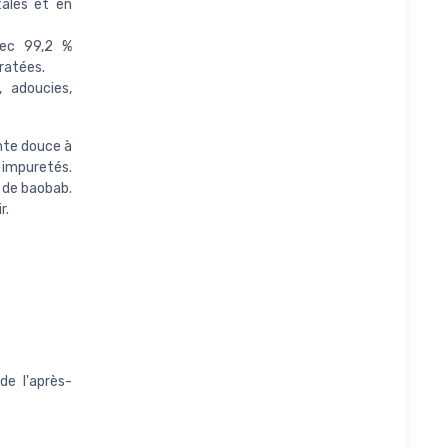
ales et en
vec 99,2 %
ratées.
 adoucies,
nte douce à
 impuretés.
 de baobab.
r.
de l'après-