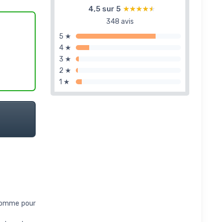
4,5 sur 5
★★★★★
★★★★★
348 avis
5 ★
4 ★
3 ★
2 ★
1 ★
 pomme pour