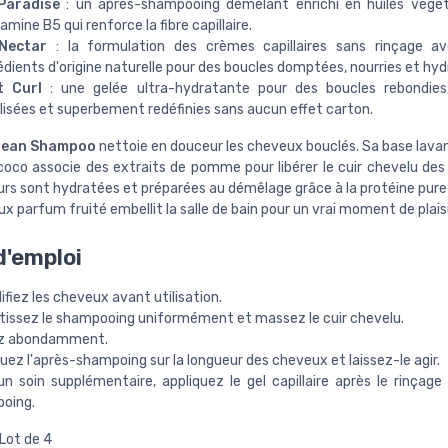
Paradise
: un après-shampooing démêlant enrichi en huiles végét
amine B5 qui renforce la fibre capillaire.
Nectar
: la formulation des crèmes capillaires sans rinçage a
édients d'origine naturelle pour des boucles domptées, nourries et hyd
t Curl
: une gelée ultra-hydratante pour des boucles rebondies,
lisées et superbement redéfinies sans aucun effet carton.
Clean Shampoo
nettoie en douceur les cheveux bouclés. Sa base lava
 coco associe des extraits de pomme pour libérer le cuir chevelu des
urs sont hydratées et préparées au démêlage grâce à la protéine pure
ux parfum fruité embellit la salle de bain pour un vrai moment de plaisi
'emploi
fiez les cheveux avant utilisation.
tissez le shampooing uniformément et massez le cuir chevelu.
z abondamment.
uez l'après-shampoing sur la longueur des cheveux et laissez-le agir.
n soin supplémentaire, appliquez le gel capillaire après le rinçage 
oing.
Lot de 4