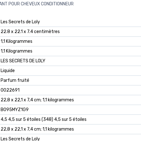
ANT POUR CHEVEUX CONDITIONNEUR
‎Les Secrets de Loly
‎22.8 x 22.1 x 7.4 centimètres
‎1,1 Kilogrammes
‎1,1 Kilogrammes
‎LES SECRETS DE LOLY
‎Liquide
‎Parfum fruité
‎0022691
‎22,8 x 22,1 x 7,4 cm; 1,1 kilogrammes
‎B095MYZ1G9
4,5 4,5 sur 5 étoiles (348) 4,5 sur 5 étoiles
22,8 x 22,1 x 7,4 cm; 1,1 kilogrammes
Les Secrets de Loly