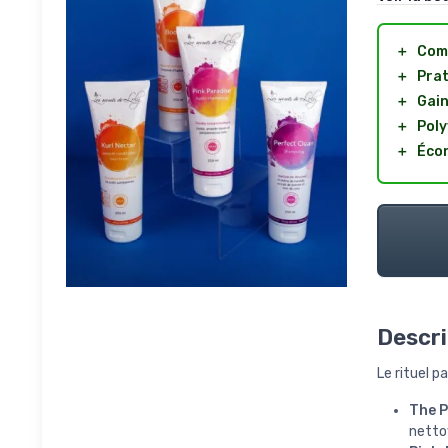
＋
Com
＋
Prat
＋
Gain
＋
Poly
＋
Éco
Descri
Le rituel p
The P
netto