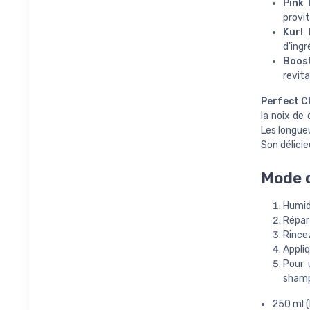
Pink 
provit
Kurl 
d'ingr
Boos
revita
Perfect 
la noix de
Les longue
Son délicie
Mode d
Humidi
Répar
Rince
Appliq
Pour u
shamp
250 ml (