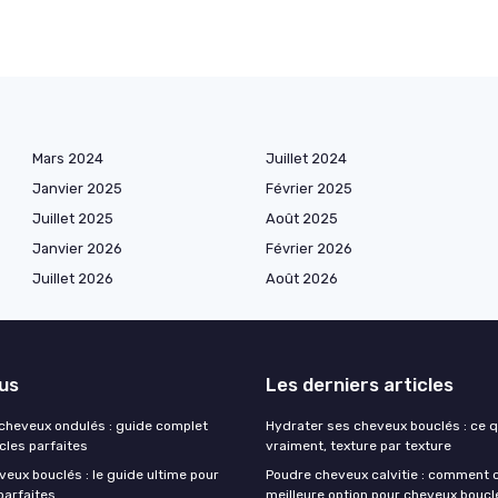
Mars 2024
Juillet 2024
Janvier 2025
Février 2025
Juillet 2025
Août 2025
Janvier 2026
Février 2026
Juillet 2026
Août 2026
lus
Les derniers articles
 cheveux ondulés : guide complet
Hydrater ses cheveux bouclés : ce 
cles parfaites
vraiment, texture par texture
eux bouclés : le guide ultime pour
Poudre cheveux calvitie : comment c
parfaites
meilleure option pour cheveux boucl