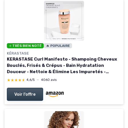
⭐ TRÈS BIEN NOTÉ
🔥 POPULAIRE
KÉRASTASE
KERASTASE Curl Manifesto - Shampoing Cheveux
Bouclés, Frisés & Crépus - Bain Hydratation
Douceur - Nettoie & Élimine Les Impuretés -
Hydratation & Définition Des Boucles -Sans
★★★★★
★★★★★
4,6/5
—
4060 avis
Sulfate - 250 ml 250 ml (Lot de 1)
Voir l'offre