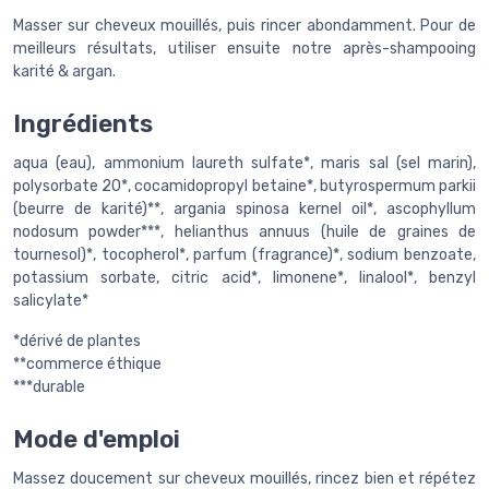
Masser sur cheveux mouillés, puis rincer abondamment. Pour de
meilleurs résultats, utiliser ensuite notre après-shampooing
karité & argan.
Ingrédients
aqua (eau), ammonium laureth sulfate*, maris sal (sel marin),
polysorbate 20*, cocamidopropyl betaine*, butyrospermum parkii
(beurre de karité)**, argania spinosa kernel oil*, ascophyllum
nodosum powder***, helianthus annuus (huile de graines de
tournesol)*, tocopherol*, parfum (fragrance)*, sodium benzoate,
potassium sorbate, citric acid*, limonene*, linalool*, benzyl
salicylate*
*dérivé de plantes
**commerce éthique
***durable
Mode d'emploi
Massez doucement sur cheveux mouillés, rincez bien et répétez