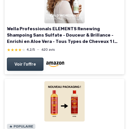
Wella Professionals ELEMENTS Renewing
Shampoing Sans Sulfate - Douceur & Brillance -
Enrichi en Aloe Vera - Tous Types de Cheveux 1 l
(Lot de 1)
★★★★★
★★★★★
4,2/5
—
620 avis
Voir l'offre
🔥 POPULAIRE