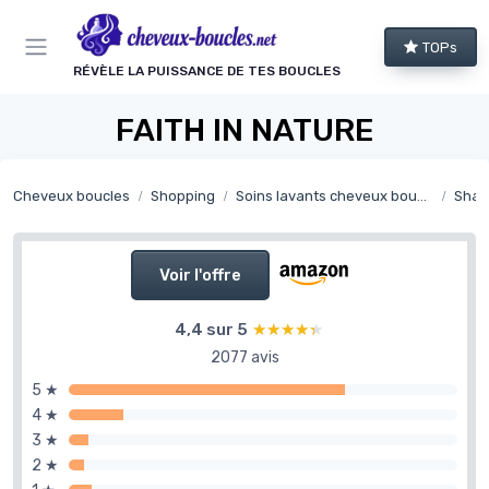
Panneau de gestion des cookies
TOPs
RÉVÈLE LA PUISSANCE DE TES BOUCLES
FAITH IN NATURE
Cheveux boucles
Shopping
Soins lavants cheveux bouclés
Sham
Voir l'offre
4,4 sur 5
★★★★★
★★★★★
2077 avis
5 ★
4 ★
3 ★
2 ★