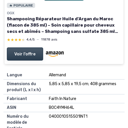
🔥 POPULAIRE
OGX
Shampooing Réparateur Huile d'Argan du Maroc
(flacon de 385 ml) – Soin capillaire pour cheveux
secs et abîmés – Shampoing sans sulfate 385 ml
(Lot de 1)
★★★★★
★★★★★
4,4/5
—
11878 avis
Voir l'offre
Langue
Allemand
Dimensions du
5,85 x 5,85 x 19,5 cm; 408 grammes
produit (L x l x h)
Fabricant
Faith In Nature
ASIN
B0C4YMH64L
Numéro du
0400010515501INT1
modèle de