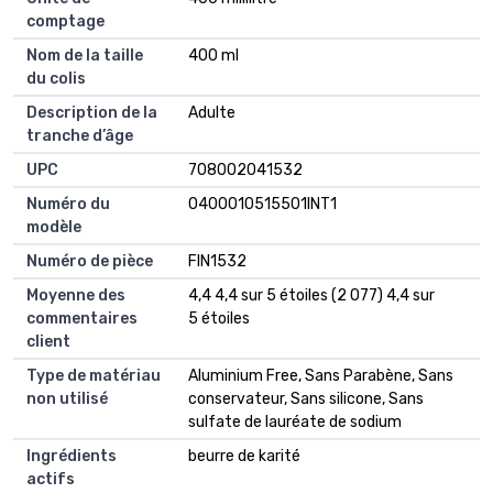
comptage
Nom de la taille
400 ml
du colis
Description de la
Adulte
tranche d’âge
UPC
708002041532
Numéro du
0400010515501INT1
modèle
Numéro de pièce
FIN1532
Moyenne des
4,4 4,4 sur 5 étoiles (2 077) 4,4 sur
commentaires
5 étoiles
client
Type de matériau
Aluminium Free, Sans Parabène, Sans
non utilisé
conservateur, Sans silicone, Sans
sulfate de lauréate de sodium
Ingrédients
beurre de karité
actifs