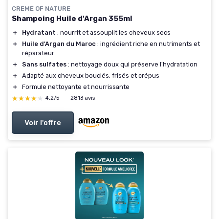
CREME OF NATURE
Shampoing Huile d'Argan 355ml
＋
Hydratant
: nourrit et assouplit les cheveux secs
＋
Huile d'Argan du Maroc
: ingrédient riche en nutriments et
réparateur
＋
Sans sulfates
: nettoyage doux qui préserve l'hydratation
＋
Adapté aux cheveux bouclés, frisés et crépus
＋
Formule nettoyante et nourrissante
★★★★★
★★★★★
4,2/5
—
2813 avis
Voir l'offre