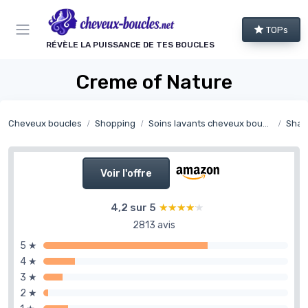
Panneau de gestion des cookies
TOPs
RÉVÈLE LA PUISSANCE DE TES BOUCLES
Creme of Nature
Cheveux boucles
Shopping
Soins lavants cheveux bouclés
Sham
Voir l'offre
4,2 sur 5
★★★★★
★★★★★
2813 avis
5 ★
4 ★
3 ★
2 ★