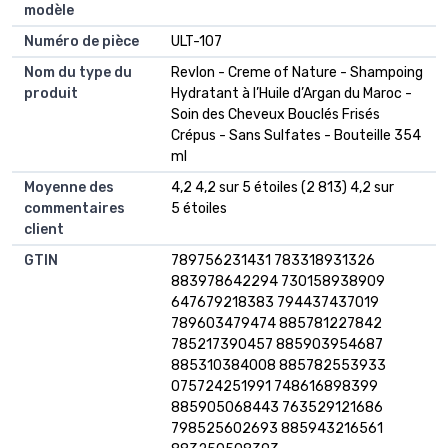
modèle
Numéro de pièce
ULT-107
Nom du type du
Revlon - Creme of Nature - Shampoing
produit
Hydratant à l’Huile d’Argan du Maroc -
Soin des Cheveux Bouclés Frisés
Crépus - Sans Sulfates - Bouteille 354
ml
Moyenne des
4,2 4,2 sur 5 étoiles (2 813) 4,2 sur
commentaires
5 étoiles
client
GTIN
789756231431 783318931326
883978642294 730158938909
647679218383 794437437019
789603479474 885781227842
785217390457 885903954687
885310384008 885782553933
075724251991 748616898399
885905068443 763529121686
798525602693 885943216561