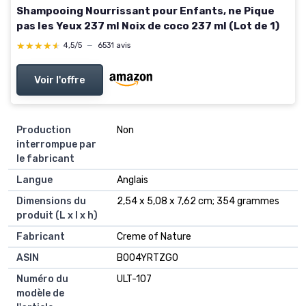
Shampooing Nourrissant pour Enfants, ne Pique
pas les Yeux 237 ml Noix de coco 237 ml (Lot de 1)
★★★★★
★★★★★
4,5/5
—
6531 avis
Voir l'offre
Production
Non
interrompue par
le fabricant
Langue
Anglais
Dimensions du
2,54 x 5,08 x 7,62 cm; 354 grammes
produit (L x l x h)
Fabricant
Creme of Nature
ASIN
B004YRTZG0
Numéro du
ULT-107
modèle de