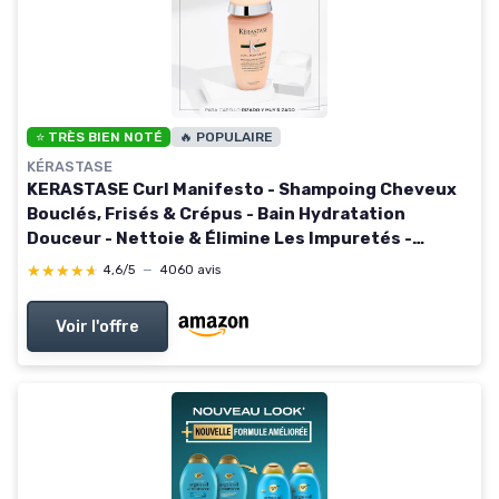
⭐ TRÈS BIEN NOTÉ
🔥 POPULAIRE
KÉRASTASE
KERASTASE Curl Manifesto - Shampoing Cheveux
Bouclés, Frisés & Crépus - Bain Hydratation
Douceur - Nettoie & Élimine Les Impuretés -
Hydratation & Définition Des Boucles -Sans
★★★★★
★★★★★
4,6/5
—
4060 avis
Sulfate - 250 ml 250 ml (Lot de 1)
Voir l'offre