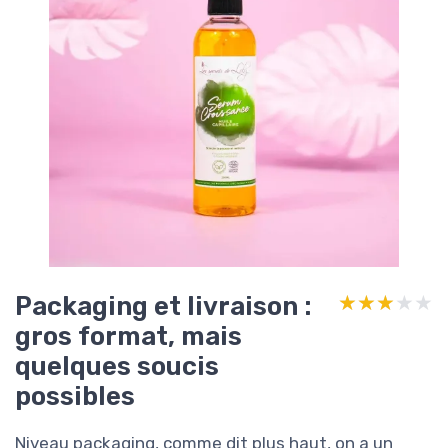
Packaging et livraison :
★★★★★
★★★★★
gros format, mais
quelques soucis
possibles
Niveau packaging, comme dit plus haut, on a un