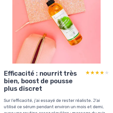
Efficacité : nourrit très
★★★★★
★★★★★
bien, boost de pousse
plus discret
Sur l’efficacité, j’ai essayé de rester réaliste. J’ai
utilisé ce sérum pendant environ un mois et demi,
avec une routine assez régulière : massage du cuir