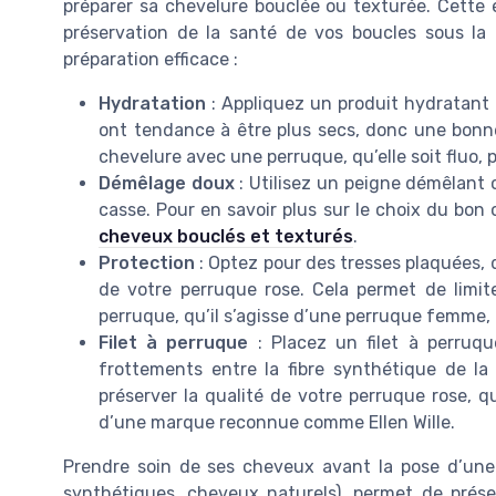
préparer sa chevelure bouclée ou texturée. Cette 
préservation de la santé de vos boucles sous la 
préparation efficace :
Hydratation
: Appliquez un produit hydratant
ont tendance à être plus secs, donc une bonne
chevelure avec une perruque, qu’elle soit fluo, p
Démêlage doux
: Utilisez un peigne démêlant 
casse. Pour en savoir plus sur le choix du bon 
cheveux bouclés et texturés
.
Protection
: Optez pour des tresses plaquées, d
de votre perruque rose. Cela permet de limite
perruque, qu’il s’agisse d’une perruque femme
Filet à perruque
: Placez un filet à perruqu
frottements entre la fibre synthétique de la
préserver la qualité de votre perruque rose, qu
d’une marque reconnue comme Ellen Wille.
Prendre soin de ses cheveux avant la pose d’une pe
synthétiques, cheveux naturels), permet de prése