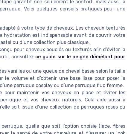
étape garantit non seulement le confort, mais aussi la
perruque. Voici quelques conseils pratiques pour une
 adapté à votre type de cheveux. Les cheveux texturés
 hydratation est indispensable avant de couvrir votre
astel ou d’une collection plus classique.
conçu pour cheveux bouclés ou texturés afin d’éviter la
outil, consultez
ce guide sur le peigne démêlant pour
es vanilles ou une queue de cheval basse selon la taille
r le volume et d’obtenir une base lisse pour poser la
, d’une perruque cosplay ou d’une perruque fluo femme.
e pour maintenir vos cheveux en place et éviter les
 perruque et vos cheveux naturels. Cela aide aussi à
’elle soit issue d’une collection de perruques roses ou
rruque, quelle que soit l’option choisie (lace, fibres
rver la santé de votre chevelure et d’assurer un look