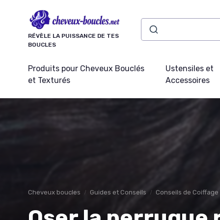
Panneau de gestion des cookies
RÉVÈLE LA PUISSANCE DE TES
BOUCLES
Produits pour Cheveux Bouclés
Ustensiles et
et Texturés
Accessoires
Cheveux boucles
Guides et Conseils
Conseils de Coiffage
Oser la perruque r