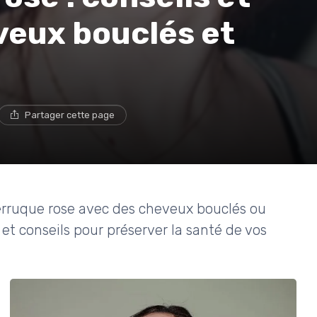
veux bouclés et
Partager cette page
 perruque rose avec des cheveux bouclés ou
 et conseils pour préserver la santé de vos