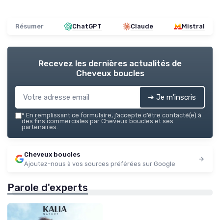
Résumer
ChatGPT
Claude
Mistral
Recevez les dernières actualités de
Cheveux boucles
➔ Je m'inscris
*
En remplissant ce formulaire, j’accepte d’être contacté(e) à
des fins commerciales par Cheveux boucles et ses
partenaires.
Cheveux boucles
Ajoutez-nous à vos sources préférées sur Google
Parole d'experts