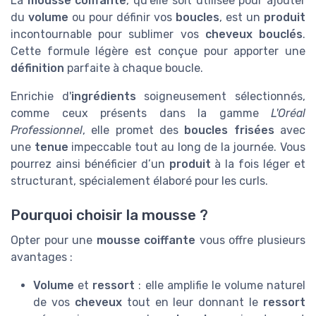
La
mousse coiffante
, qu'elle soit utilisée pour ajouter
du
volume
ou pour définir vos
boucles
, est un
produit
incontournable pour sublimer vos
cheveux bouclés
.
Cette formule légère est conçue pour apporter une
définition
parfaite à chaque boucle.
Enrichie d'
ingrédients
soigneusement sélectionnés,
comme ceux présents dans la gamme
L'Oréal
Professionnel
, elle promet des
boucles frisées
avec
une
tenue
impeccable tout au long de la journée. Vous
pourrez ainsi bénéficier d’un
produit
à la fois léger et
structurant, spécialement élaboré pour les curls.
Pourquoi choisir la mousse ?
Opter pour une
mousse coiffante
vous offre plusieurs
avantages :
Volume
et
ressort
: elle amplifie le volume naturel
de vos
cheveux
tout en leur donnant le
ressort