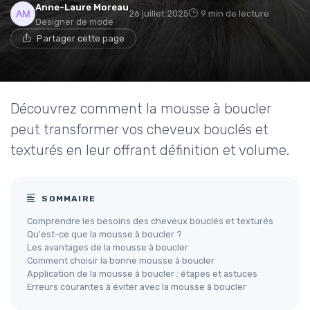
Anne-Laure Moreau
26 juillet 2025
9 min de lecture
Designer de mode
Partager cette page
Découvrez comment la mousse à boucler
peut transformer vos cheveux bouclés et
texturés en leur offrant définition et volume.
SOMMAIRE
Comprendre les besoins des cheveux bouclés et texturés
Qu'est-ce que la mousse à boucler ?
Les avantages de la mousse à boucler
Comment choisir la bonne mousse à boucler
Application de la mousse à boucler : étapes et astuces
Erreurs courantes à éviter avec la mousse à boucler