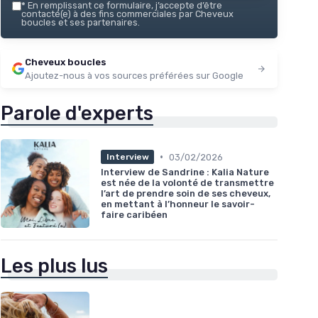
*
En remplissant ce formulaire, j’accepte d’être
contacté(e) à des fins commerciales par Cheveux
boucles et ses partenaires.
Cheveux boucles
Ajoutez-nous à vos sources préférées sur Google
Parole d'experts
•
03/02/2026
Interview
Interview de Sandrine : Kalia Nature
est née de la volonté de transmettre
l’art de prendre soin de ses cheveux,
en mettant à l’honneur le savoir-
faire caribéen
Les plus lus