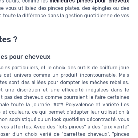
ons outils, comme les
meilleures pinces pour cheveux
e vous utilisiez des pinces plates, des épingles ou des
it toute la différence dans la gestion quotidienne de vos
tes ?
tes pour cheveux
ns particuliers, et le choix des outils de coiffure joue
ns cet univers comme un produit incontournable. Mais
tes sont des alliées pour dompter les mèches rebelles.
t une discrétion et une efficacité inégalées dans le
ent pas des cheveux comme pourraient le faire certaines
imale toute la journée. ### Polyvalence et variété Les
s et couleurs, ce qui permet d'adapter leur utilisation à
gnon sophistiqué ou un look quotidien décontracté, vous
vos attentes. Avec des "lots pinces" à des "prix vente"
ser d'un choix varié de "barrettes cheveux", "pinces