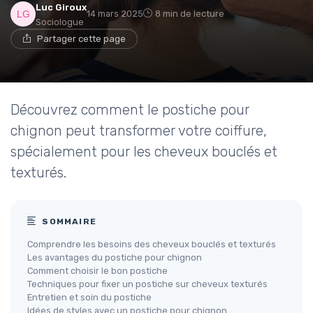
Luc Giroux
14 mars 2025
8 min de lecture
Sociologue
Partager cette page
Découvrez comment le postiche pour
chignon peut transformer votre coiffure,
spécialement pour les cheveux bouclés et
texturés.
SOMMAIRE
Comprendre les besoins des cheveux bouclés et texturés
Les avantages du postiche pour chignon
Comment choisir le bon postiche
Techniques pour fixer un postiche sur cheveux texturés
Entretien et soin du postiche
Idées de styles avec un postiche pour chignon