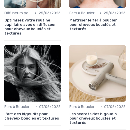
•
•
Diffuseurs pour Sèche-Cheveux
25/06/2025
Fers à Boucler et à Friser
25/06/2025
Optimisez votre routine
Maîtriser le fer à boucler
capillaire avec un diffuseur
pour cheveux bouclés et
pour cheveux bouclés et
texturés
texturés
•
•
Fers à Boucler et à Friser
07/06/2025
Fers à Boucler et à Friser
07/06/2025
L'art des bigoudis pour
Les secrets des bigoudis
cheveux bouclés et texturés
pour cheveux bouclés et
texturés