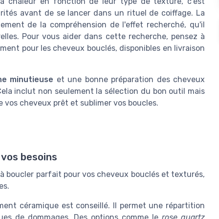
a chaleur en fonction de leur type de texture, c'est
arités avant de se lancer dans un rituel de coiffage. La
ment de la compréhension de l'effet recherché, qu'il
relles. Pour vous aider dans cette recherche, pensez à
ment pour les cheveux bouclés, disponibles en livraison
he minutieuse
et une bonne préparation des cheveux
 Cela inclut non seulement la sélection du bon outil mais
re vos cheveux prêt et sublimer vos boucles.
n vos besoins
à boucler parfait pour vos cheveux bouclés et texturés,
es.
ent céramique est conseillé. Il permet une répartition
isques de dommages. Des options comme le
rose quartz