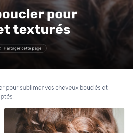
 boucler pour
et texturés
Partager cette page
er pour sublimer vos cheveux bouclés et
aptés.