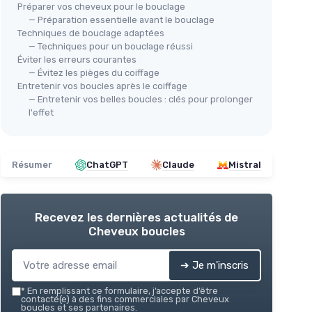
Préparer vos cheveux pour le bouclage
— Préparation essentielle avant le bouclage
Techniques de bouclage adaptées
— Techniques pour un bouclage réussi
Éviter les erreurs courantes
— Évitez les pièges du coiffage
Entretenir vos boucles après le coiffage
— Entretenir vos belles boucles : clés pour prolonger
l'effet
Résumer
ChatGPT
Claude
Mistral
Recevez les dernières actualités de
Cheveux boucles
➔ Je m'inscris
*
En remplissant ce formulaire, j’accepte d’être
contacté(e) à des fins commerciales par Cheveux
boucles et ses partenaires.