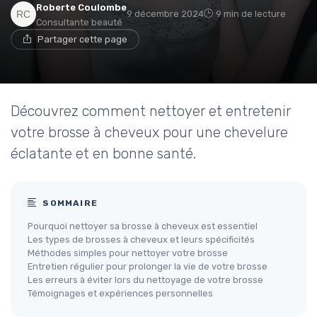
Roberte Coulombe
9 décembre 2024
9 min de lecture
Consultante beauté
Partager cette page
Découvrez comment nettoyer et entretenir
votre brosse à cheveux pour une chevelure
éclatante et en bonne santé.
SOMMAIRE
Pourquoi nettoyer sa brosse à cheveux est essentiel
Les types de brosses à cheveux et leurs spécificités
Méthodes simples pour nettoyer votre brosse
Entretien régulier pour prolonger la vie de votre brosse
Les erreurs à éviter lors du nettoyage de votre brosse
Témoignages et expériences personnelles