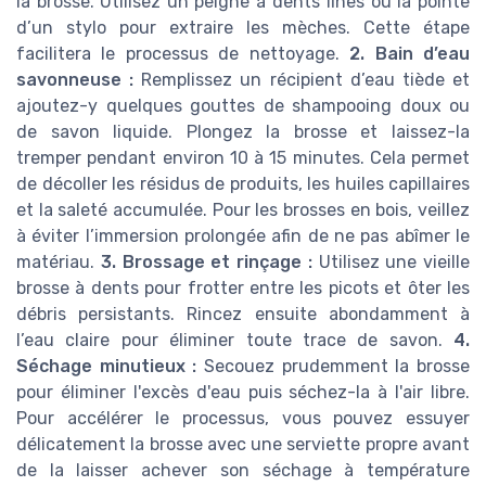
la brosse. Utilisez un peigne à dents fines ou la pointe
d’un stylo pour extraire les mèches. Cette étape
facilitera le processus de nettoyage.
2. Bain d’eau
savonneuse :
Remplissez un récipient d’eau tiède et
ajoutez-y quelques gouttes de shampooing doux ou
de savon liquide. Plongez la brosse et laissez-la
tremper pendant environ 10 à 15 minutes. Cela permet
de décoller les résidus de produits, les huiles capillaires
et la saleté accumulée. Pour les brosses en bois, veillez
à éviter l’immersion prolongée afin de ne pas abîmer le
matériau.
3. Brossage et rinçage :
Utilisez une vieille
brosse à dents pour frotter entre les picots et ôter les
débris persistants. Rincez ensuite abondamment à
l’eau claire pour éliminer toute trace de savon.
4.
Séchage minutieux :
Secouez prudemment la brosse
pour éliminer l'excès d'eau puis séchez-la à l'air libre.
Pour accélérer le processus, vous pouvez essuyer
délicatement la brosse avec une serviette propre avant
de la laisser achever son séchage à température