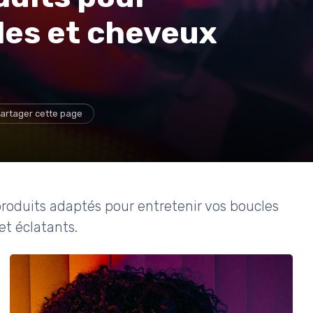
les et cheveux
artager cette page
produits adaptés pour entretenir vos boucles
et éclatants.