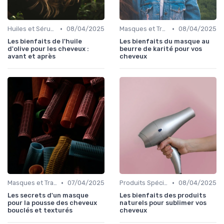
•
•
Huiles et Sérums
08/04/2025
Masques et Traitements en Profondeur
08/04/2025
Les bienfaits de l'huile
Les bienfaits du masque au
d'olive pour les cheveux :
beurre de karité pour vos
avant et après
cheveux
•
•
Masques et Traitements en Profondeur
07/04/2025
Produits Spécifiques (Anti-Frisottis, Hydratants)
08/04/2025
Les secrets d'un masque
Les bienfaits des produits
pour la pousse des cheveux
naturels pour sublimer vos
bouclés et texturés
cheveux