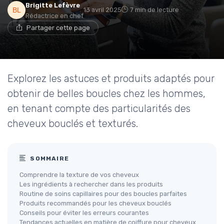
Brigitte Lefèvre
13 avril 2025
7 min de lecture
Rédactrice en chef
Partager cette page
Explorez les astuces et produits adaptés pour
obtenir de belles boucles chez les hommes,
en tenant compte des particularités des
cheveux bouclés et texturés.
SOMMAIRE
Comprendre la texture de vos cheveux
Les ingrédients à rechercher dans les produits
Routine de soins capillaires pour des boucles parfaites
Produits recommandés pour les cheveux bouclés
Conseils pour éviter les erreurs courantes
Tendances actuelles en matière de coiffure pour cheveux