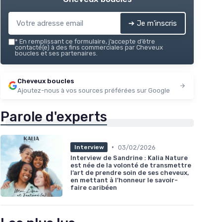
➔ Je m'inscris
*
En remplissant ce formulaire, j’accepte d’être
contacté(e) à des fins commerciales par Cheveux
boucles et ses partenaires.
Cheveux boucles
Ajoutez-nous à vos sources préférées sur Google
Parole d'experts
•
03/02/2026
Interview
Interview de Sandrine : Kalia Nature
est née de la volonté de transmettre
l’art de prendre soin de ses cheveux,
en mettant à l’honneur le savoir-
faire caribéen