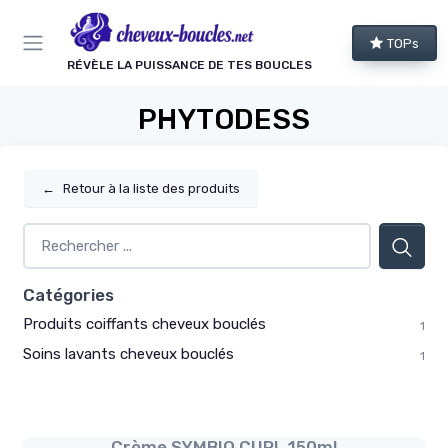
Panneau de gestion des cookies
TOPs
RÉVÈLE LA PUISSANCE DE TES BOUCLES
PHYTODESS
←
Retour à la liste des produits
Catégories
Produits coiffants cheveux bouclés
1
Soins lavants cheveux bouclés
1
Crème SYMBIO CURL 150ml