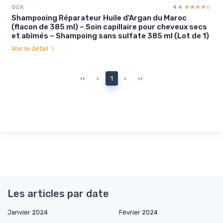
OGX
4.4
☆☆☆☆☆
★★★★★
Shampooing Réparateur Huile d'Argan du Maroc
(flacon de 385 ml) – Soin capillaire pour cheveux secs
et abîmés – Shampoing sans sulfate 385 ml (Lot de 1)
Voir le détail
‹‹
‹
1
›
››
Les articles par date
Janvier 2024
Février 2024