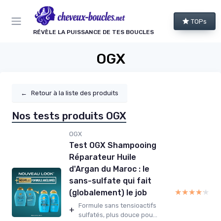
Panneau de gestion des cookies
TOPs
RÉVÈLE LA PUISSANCE DE TES BOUCLES
OGX
←
Retour à la liste des produits
Nos tests produits OGX
OGX
Test OGX Shampooing
Réparateur Huile
d'Argan du Maroc : le
sans-sulfate qui fait
★★★★★
★★★★★
(globalement) le job
Formule sans tensioactifs
+
sulfatés, plus douce pou...