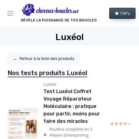
Panneau de gestion des cookies
TOPs
RÉVÈLE LA PUISSANCE DE TES BOUCLES
Luxéol
←
Retour à la liste des produits
Nos tests produits Luxéol
Luxéol
Test Luxéol Coffret
Voyage Réparateur
Moléculaire : pratique
pour partir, moins pour
faire des miracles
★★★★★
★★★★★
Routine complète en 3
+
étapes (shampooing,