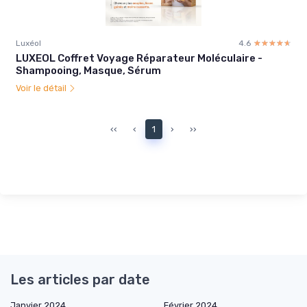
Luxéol
4.6
☆☆☆☆☆
★★★★★
LUXEOL Coffret Voyage Réparateur Moléculaire -
Shampooing, Masque, Sérum
Voir le détail
‹‹
‹
1
›
››
Les articles par date
Janvier 2024
Février 2024