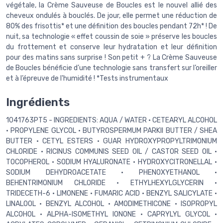
végétale, la Crème Sauveuse de Boucles est le nouvel allié des
cheveux ondulés à bouclés. De jour, elle permet une réduction de
80% des frisottis* et une définition des boucles pendant 72h* ! De
nuit, sa technologie « effet coussin de soie » préserve les boucles
du frottement et conserve leur hydratation et leur définition
pour des matins sans surprise ! Son petit + ? La Crème Sauveuse
de Boucles bénéficie d’une technologie sans transfert sur l’oreiller
et à l’épreuve de l'humidité ! *Tests instrumentaux
Ingrédients
1041763PT5 - INGREDIENTS: AQUA / WATER • CETEARYL ALCOHOL
• PROPYLENE GLYCOL • BUTYROSPERMUM PARKII BUTTER / SHEA
BUTTER • CETYL ESTERS • GUAR HYDROXYPROPYLTRIMONIUM
CHLORIDE • RICINUS COMMUNIS SEED OIL / CASTOR SEED OIL •
TOCOPHEROL • SODIUM HYALURONATE • HYDROXYCITRONELLAL •
SODIUM DEHYDROACETATE • PHENOXYETHANOL •
BEHENTRIMONIUM CHLORIDE • ETHYLHEXYLGLYCERIN •
TRIDECETH-6 • LIMONENE • FUMARIC ACID • BENZYL SALICYLATE •
LINALOOL • BENZYL ALCOHOL • AMODIMETHICONE • ISOPROPYL
ALCOHOL • ALPHA-ISOMETHYL IONONE • CAPRYLYL GLYCOL •