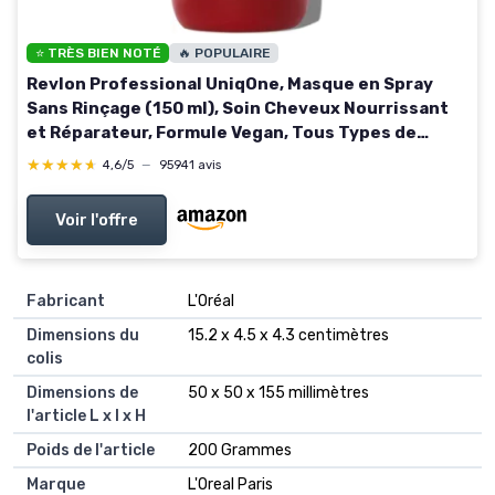
⭐ TRÈS BIEN NOTÉ
🔥 POPULAIRE
Revlon Professional UniqOne, Masque en Spray
Sans Rinçage (150 ml), Soin Cheveux Nourrissant
et Réparateur, Formule Vegan, Tous Types de
Cheveux Rouge Classique
★★★★★
★★★★★
4,6/5
—
95941 avis
Voir l'offre
Fabricant
‎L'Oréal
Dimensions du
‎15.2 x 4.5 x 4.3 centimètres
colis
Dimensions de
‎50 x 50 x 155 millimètres
l'article L x l x H
Poids de l'article
‎200 Grammes
Marque
‎L'Oreal Paris