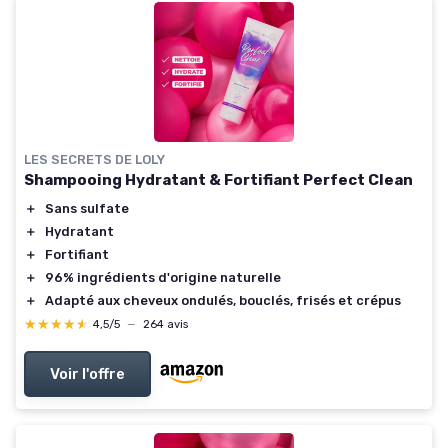
LES SECRETS DE LOLY
Shampooing Hydratant & Fortifiant Perfect Clean
＋
Sans sulfate
＋
Hydratant
＋
Fortifiant
＋
96% ingrédients d'origine naturelle
＋
Adapté aux cheveux ondulés, bouclés, frisés et crépus
★★★★★
★★★★★
4,5/5
—
264 avis
Voir l'offre