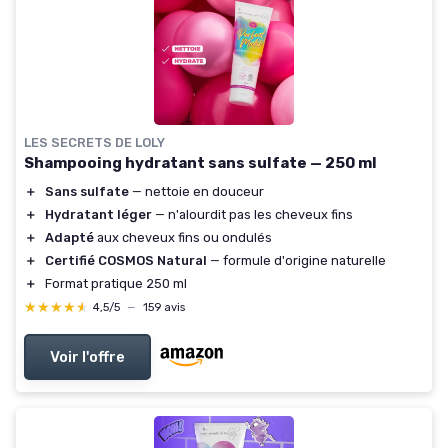
LES SECRETS DE LOLY
Shampooing hydratant sans sulfate — 250 ml
＋
Sans sulfate
— nettoie en douceur
＋
Hydratant léger
— n'alourdit pas les cheveux fins
＋
Adapté
aux cheveux fins ou ondulés
＋
Certifié COSMOS Natural
— formule d'origine naturelle
＋
Format pratique 250 ml
★★★★★
★★★★★
4,5/5
—
159 avis
Voir l'offre