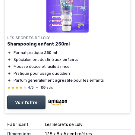
LES SECRETS DE LOLY
Shampooing enfant 250ml
＋
Format pratique
250 ml
＋
Spécialement destiné aux
enfants
＋
Mousse douce et facile à rincer
＋
Pratique pour usage quotidien
＋
Parfum généralement
agréable
pour les enfants
★★★★★
★★★★★
4/5
—
155 avis
Voir l'offre
Fabricant
‎Les Secrets de Loly
Dimensions
‎17.8 x 8 x 5 centimètres