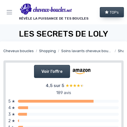
Panneau de gestion des cookies
TOPs
RÉVÈLE LA PUISSANCE DE TES BOUCLES
LES SECRETS DE LOLY
Cheveux boucles
Shopping
Soins lavants cheveux bouclés
Sham
Voir l'offre
4,5 sur 5
★★★★★
★★★★★
189 avis
5 ★
4 ★
3 ★
2 ★