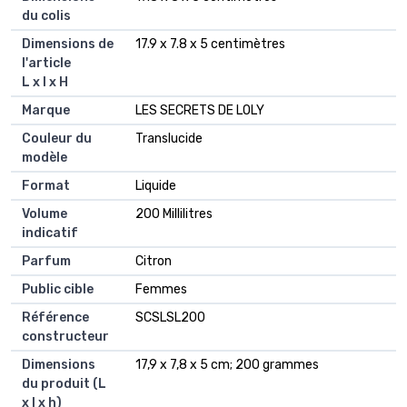
du colis
Dimensions de
‎17.9 x 7.8 x 5 centimètres
l'article
L x l x H
Marque
‎LES SECRETS DE LOLY
Couleur du
‎Translucide
modèle
Format
‎Liquide
Volume
‎200 Millilitres
indicatif
Parfum
‎Citron
Public cible
‎Femmes
Référence
‎SCSLSL200
constructeur
Dimensions
‎17,9 x 7,8 x 5 cm; 200 grammes
du produit (L
x l x h)