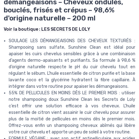
démangeaisons – Cheveux ondulés,
bouclés, frisés et crépus – 98,6%
d'origine naturelle – 200 ml
Voir la boutique :
LES SECRETS DE LOLY
SOULAGE LES DÉMANGEAISONS DES CHEVEUX TEXTURÉS :
Shampooing sans sulfate, Sunshine Clean est idéal pour
apaiser les cuirs chevelus sensibles grâce à une combinaison
d’agents dermo-apaisants et purifiants. Sa formule à 98,6 %
d’origine naturelle respecte le pH du cuir chevelu tout en
régulant le sébum. L’huile essentielle de citron purifie et la base
lavante coco et la glycérine hydratent la fibre capillaire. À
intégrer dans votre routine pour apaiser les démangeaisons.
55% DE PELLICULES EN MOINS DÈS LE PREMIER MOIS : utiliser
notre shampooing doux Sunshine Clean les Secrets de Loly
c’est offrir une solution efficace à vos cheveux. L’huile
essentielle de citron vient assainir le cuir chevelu pour assurer
plus de la moitié de pellicules en moins dès le premier mois.
Offrez-vous enfin un shampooing cheveux abîmés qui libère
votre cuir chevelu et apporte un peu de soleil à votre routine.
FORMULE VÉGANE : avec son actif antipelliculaire aux acides