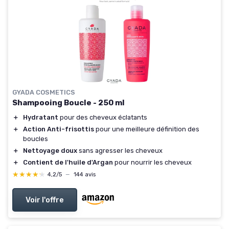
GYADA COSMETICS
Shampooing Boucle - 250 ml
＋
Hydratant
pour des cheveux éclatants
＋
Action Anti-frisottis
pour une meilleure définition des
boucles
＋
Nettoyage doux
sans agresser les cheveux
＋
Contient de l'huile d'Argan
pour nourrir les cheveux
★★★★★
★★★★★
4,2/5
—
144 avis
Voir l'offre