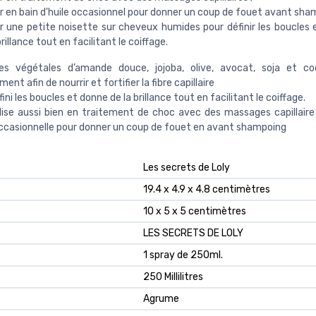
er en bain d'huile occasionnel pour donner un coup de fouet avant sha
er une petite noisette sur cheveux humides pour définir les boucles 
brillance tout en facilitant le coiffage.
les végétales d’amande douce, jojoba, olive, avocat, soja et coc
ent afin de nourrir et fortifier la fibre capillaire
fini les boucles et donne de la brillance tout en facilitant le coiffage.
tilise aussi bien en traitement de choc avec des massages capillaire
occasionnelle pour donner un coup de fouet en avant shampoing
‎Les secrets de Loly
‎19.4 x 4.9 x 4.8 centimètres
‎10 x 5 x 5 centimètres
‎LES SECRETS DE LOLY
‎1 spray de 250ml.
‎250 Millilitres
‎Agrume