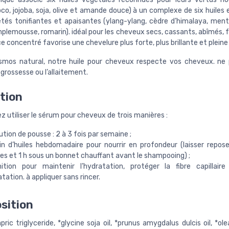
co, jojoba, soja, olive et amande douce) à un complexe de six huiles 
étés tonifiantes et apaisantes (ylang-ylang, cèdre d’himalaya, ment
mplemousse, romarin). idéal pour les cheveux secs, cassants, abîmés,
 ce concentré favorise une chevelure plus forte, plus brillante et pleine 
osmos natural, notre huile pour cheveux respecte vos cheveux. ne p
grossesse ou l’allaitement.
ation
 utiliser le sérum pour cheveux de trois manières :
ution de pousse : 2 à 3 fois par semaine ;
in d’huiles hebdomadaire pour nourrir en profondeur (laisser repos
es et 1 h sous un bonnet chauffant avant le shampooing) ;
nition pour maintenir l’hydratation, protéger la fibre capillaire
atation. à appliquer sans rincer.
sition
pric triglyceride, *glycine soja oil, *prunus amygdalus dulcis oil, *o