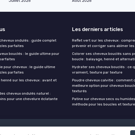
Juillet 2026
Août 2026
lus
Les derniers articles
 cheveux ondulés : guide complet
Reflet vert sur les cheveux : compre
cles parfaites
prévenir et corriger sans abîmer les
eux bouclés : le guide ultime pour
Colorer ses cheveux bouclés sans p
parfaites
boucle : balayage, henné et alterna
e pour cheveux : le guide ultime
Hydrater ses cheveux bouclés : ce 
cles parfaites
vraiment, texture par texture
 henné sur les cheveux : avant et
Poudre cheveux calvitie : comment c
meilleure option pour cheveux boucl
texturés
des cheveux ondulés naturel :
oins pour une chevelure éclatante
Patine sur cheveux secs ou humides 
méthode pour les boucles et textur
Mentions légales
Politique de confidentialité