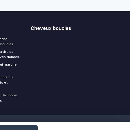
Cheveux boucles
ndre,
 boucles
erdre sa
tives douces
qui marche
hoisir la
és et
: la bonne
es