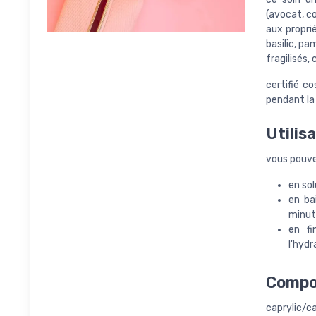
(avocat, co
aux propri
basilic, pa
fragilisés,
certifié c
pendant la 
Utilis
vous pouvez
en sol
en ba
minut
en fi
l'hydr
Compo
caprylic/ca