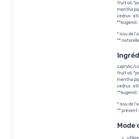
fruit oil, 
mentha pipe
cedrus atla
**eugenol, 
* issu de l'
** naturell
Ingréd
caprylic/ca
fruit oil, 
mentha pipe
cedrus atla
**eugenol, 
* issu de l'
** présent 
Mode d
utilis