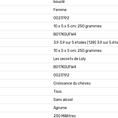
‎bouclé
‎Femme
‎0023192
‎10 x 5 x 5 cm; 250 grammes
‎B017KGUFW4
3,9 3,9 sur 5 étoiles (128) 3,9 sur 5 éto
10 x 5 x 5 cm; 250 grammes
Les secrets de Loly
B017KGUFW4
0023192
Croissance du cheveu
Tous
Sans alcool
Agrume
250 Millilitres