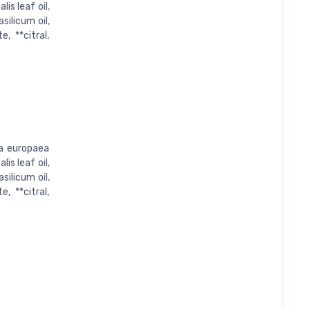
is leaf oil,
silicum oil,
e, **citral,
lea europaea
is leaf oil,
silicum oil,
e, **citral,