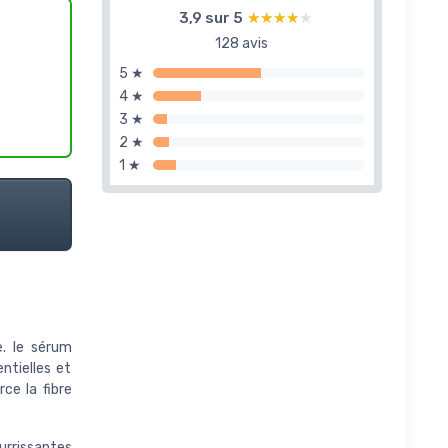
3,9 sur 5
★★★★★
★★★★★
128 avis
5 ★
4 ★
3 ★
2 ★
1 ★
e. le sérum
ntielles et
ce la fibre
urrissantes