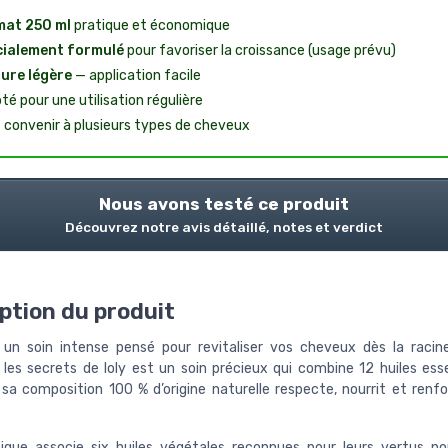
at 250 ml
pratique et économique
ialement formulé
pour favoriser la croissance (usage prévu)
ure légère
— application facile
té pour une utilisation régulière
 convenir à plusieurs types de cheveux
Nous avons testé ce produit
Découvrez notre avis détaillé, notes et verdict
ption du produit
un soin intense pensé pour revitaliser vos cheveux dès la racin
 les secrets de loly est un soin précieux qui combine 12 huiles esse
 sa composition 100 % d’origine naturelle respecte, nourrit et renfor
ique associe six huiles végétales reconnues pour leurs vertus no