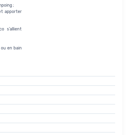
mpoing ;
et apporter
o s’allient
 ou en bain