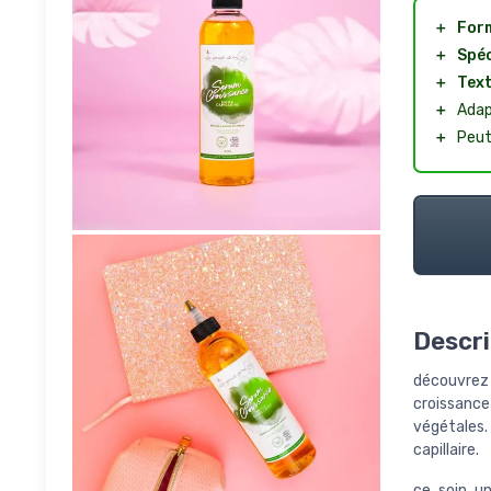
＋
Form
＋
Spéc
＋
Text
＋
Adap
＋
Peut
Descri
découvrez 
croissance
végétales.
capillaire.
ce soin un