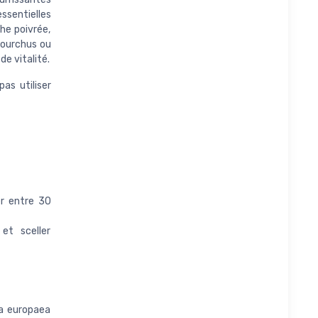
essentielles
he poivrée,
 fourchus ou
de vitalité.
as utiliser
er entre 30
 et sceller
lea europaea