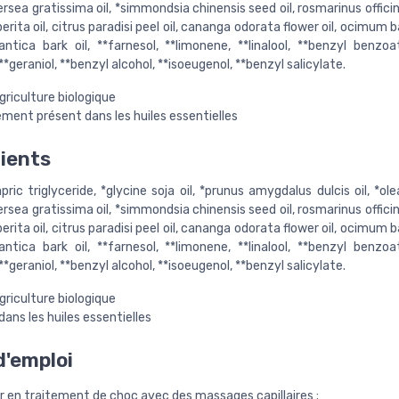
*persea gratissima oil, *simmondsia chinensis seed oil, rosmarinus officinal
rita oil, citrus paradisi peel oil, cananga odorata flower oil, ocimum ba
ntica bark oil, **farnesol, **limonene, **linalool, **benzyl benzoat
**geraniol, **benzyl alcohol, **isoeugenol, **benzyl salicylate.
agriculture biologique
ement présent dans les huiles essentielles
ients
pric triglyceride, *glycine soja oil, *prunus amygdalus dulcis oil, *o
*persea gratissima oil, *simmondsia chinensis seed oil, rosmarinus officinal
rita oil, citrus paradisi peel oil, cananga odorata flower oil, ocimum ba
ntica bark oil, **farnesol, **limonene, **linalool, **benzyl benzoat
**geraniol, **benzyl alcohol, **isoeugenol, **benzyl salicylate.
agriculture biologique
dans les huiles essentielles
'emploi
er en traitement de choc avec des massages capillaires ;