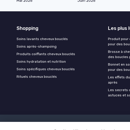
Mai 2026
Juin 2026
Shopping
Les plus 
Soins lavants cheveux bouclés
Produit pour
pour des bou
Soins après-shampoing
Brosse à chev
Produits coiffants cheveux bouclés
des boucles 
Soins hydratation et nutrition
Bonnet en soi
Soins spécifiques cheveux bouclés
pour des bou
Rituels cheveux bouclés
Les effets du
après
Les secrets 
astuces et s