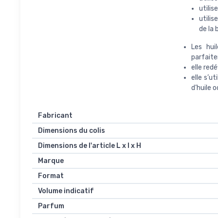
utilis
utilis
de la 
Les hui
parfaitem
elle redé
elle s’u
d’huile 
Fabricant
Dimensions du colis
Dimensions de l'article L x l x H
Marque
Format
Volume indicatif
Parfum