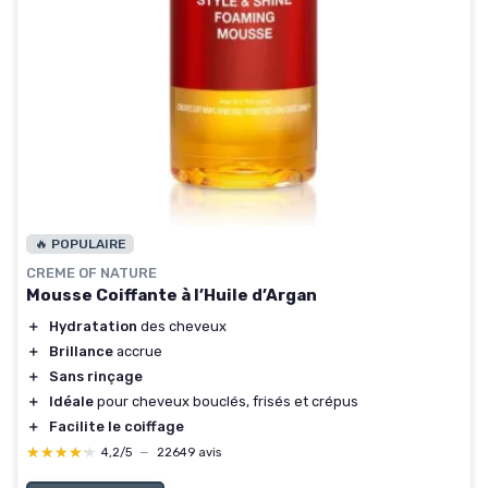
🔥 POPULAIRE
CREME OF NATURE
Mousse Coiffante à l’Huile d’Argan
＋
Hydratation
des cheveux
＋
Brillance
accrue
＋
Sans rinçage
＋
Idéale
pour cheveux bouclés, frisés et crépus
＋
Facilite le coiffage
★★★★★
★★★★★
4,2/5
—
22649 avis