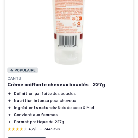
🔥 POPULAIRE
CANTU
Crème coiffante cheveux bouclés - 227g
＋
Définition parfaite
des boucles
＋
Nutrition intense
pour cheveux
＋
Ingrédients naturels
: Noix de coco & Miel
＋
Convient aux femmes
＋
Format pratique
de 227g
★★★★★
★★★★★
4,2/5
—
3443 avis