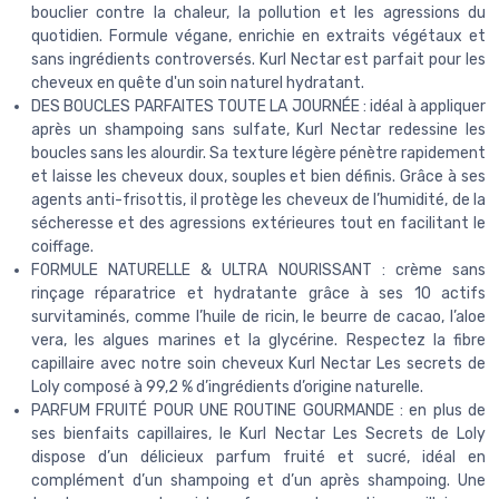
bouclier contre la chaleur, la pollution et les agressions du
quotidien. Formule végane, enrichie en extraits végétaux et
sans ingrédients controversés. Kurl Nectar est parfait pour les
cheveux en quête d'un soin naturel hydratant.
DES BOUCLES PARFAITES TOUTE LA JOURNÉE : idéal à appliquer
après un shampoing sans sulfate, Kurl Nectar redessine les
boucles sans les alourdir. Sa texture légère pénètre rapidement
et laisse les cheveux doux, souples et bien définis. Grâce à ses
agents anti-frisottis, il protège les cheveux de l’humidité, de la
sécheresse et des agressions extérieures tout en facilitant le
coiffage.
FORMULE NATURELLE & ULTRA NOURISSANT : crème sans
rinçage réparatrice et hydratante grâce à ses 10 actifs
survitaminés, comme l’huile de ricin, le beurre de cacao, l’aloe
vera, les algues marines et la glycérine. Respectez la fibre
capillaire avec notre soin cheveux Kurl Nectar Les secrets de
Loly composé à 99,2 % d’ingrédients d’origine naturelle.
PARFUM FRUITÉ POUR UNE ROUTINE GOURMANDE : en plus de
ses bienfaits capillaires, le Kurl Nectar Les Secrets de Loly
dispose d’un délicieux parfum fruité et sucré, idéal en
complément d’un shampoing et d’un après shampoing. Une