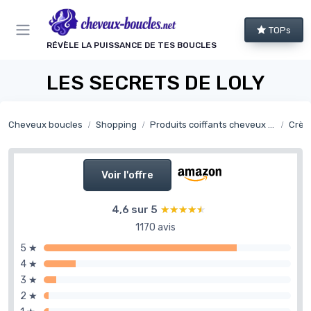
Panneau de gestion des cookies
TOPs
RÉVÈLE LA PUISSANCE DE TES BOUCLES
LES SECRETS DE LOLY
Cheveux boucles
Shopping
Produits coiffants cheveux bouclés
Crèm
Voir l'offre
4,6 sur 5
★★★★★
★★★★★
1170 avis
5 ★
4 ★
3 ★
2 ★