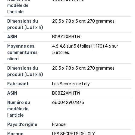
modèle de
l'article
Dimensions du
‎20,5 x 7,8 x 5 cm; 270 grammes
produit (L x l x h)
ASIN
‎B08Z2XMHTW
Moyenne des
4,6 4,6 sur 5 étoiles (1 170) 4,6 sur
commentaires
5 étoiles
client
Dimensions du
20,5 x 7,8 x 5 cm; 270 grammes
produit (L x l x h)
Fabricant
Les Secrets de Loly
ASIN
B08Z2XMHTW
Numéro du
660042907875
modèle de
l'article
Pays d'origine
France
Marque
LES SECRETS DE LOLY