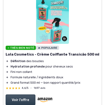
⭐ TRÈS BIEN NOTÉ
🔥 POPULAIRE
Lola Cosmetics - Crème Coiffante Transicão 500 ml
＋
Définition
des boucles
＋
Hydratation profonde
pour cheveux secs
＋
Fini non collant
＋
Formule naturelle / ingrédients doux
＋
Grand format 500 ml — bon rapport quantité/prix
★★★★★
★★★★★
4,6/5
—
1697 avis
Voir l'offre