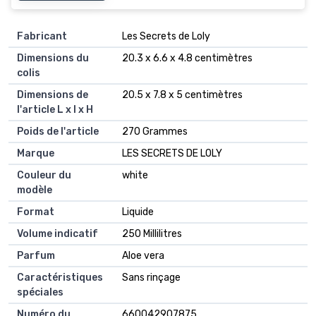
Fabricant
‎Les Secrets de Loly
Dimensions du
‎20.3 x 6.6 x 4.8 centimètres
colis
Dimensions de
‎20.5 x 7.8 x 5 centimètres
l'article L x l x H
Poids de l'article
‎270 Grammes
Marque
‎LES SECRETS DE LOLY
Couleur du
‎white
modèle
Format
‎Liquide
Volume indicatif
‎250 Millilitres
Parfum
‎Aloe vera
Caractéristiques
‎Sans rinçage
spéciales
Numéro du
‎660042907875