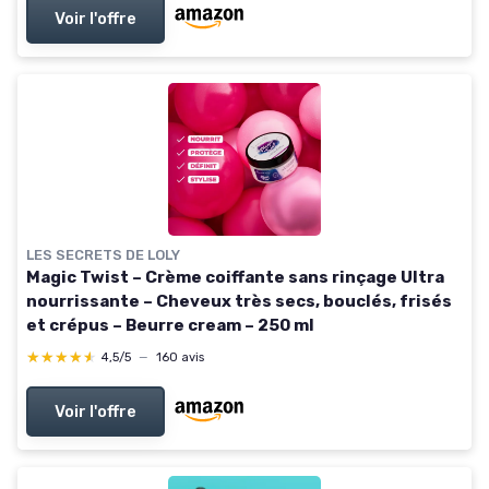
Voir l'offre
LES SECRETS DE LOLY
Magic Twist – Crème coiffante sans rinçage Ultra
nourrissante – Cheveux très secs, bouclés, frisés
et crépus – Beurre cream – 250 ml
★★★★★
★★★★★
4,5/5
—
160 avis
Voir l'offre