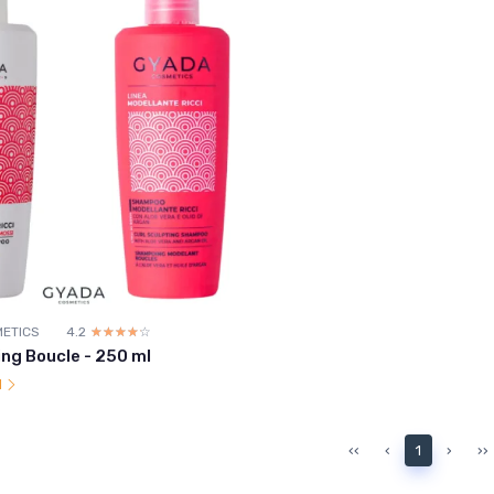
ETICS
4.2
☆☆☆☆☆
★★★★★
ng Boucle - 250 ml
l
‹‹
‹
1
›
››