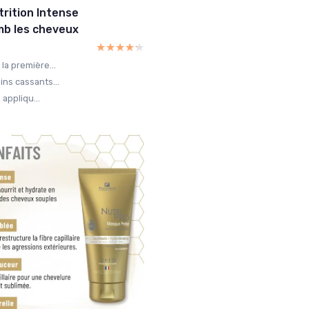
rition Intense
mb les cheveux
★★★★★
★★★★★
la première...
ns cassants...
 appliqu...