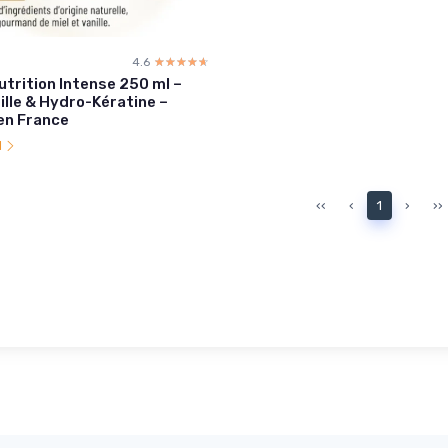
4.6
☆☆☆☆☆
★★★★★
trition Intense 250 ml –
eille & Hydro-Kératine –
en France
l
‹‹
‹
1
›
››