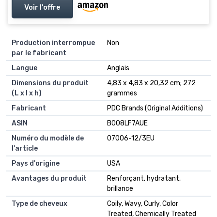
Voir l'offre
Production interrompue
Non
par le fabricant
Langue
Anglais
Dimensions du produit
4,83 x 4,83 x 20,32 cm; 272
(L x l x h)
grammes
Fabricant
PDC Brands (Original Additions)
ASIN
B008LF7AUE
Numéro du modèle de
07006-12/3EU
l'article
Pays d'origine
USA
Avantages du produit
Renforçant, hydratant,
brillance
Type de cheveux
Coily, Wavy, Curly, Color
Treated, Chemically Treated