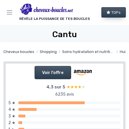
Panneau de gestion des cookies
TOPs
RÉVÈLE LA PUISSANCE DE TES BOUCLES
Cantu
Cheveux boucles
Shopping
Soins hydratation et nutrition
Huile
Voir l'offre
4,3 sur 5
★★★★★
★★★★★
6235 avis
5 ★
4 ★
3 ★
2 ★