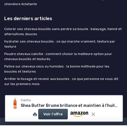
chevelure éclatante
Les derniers articles
Colorer ses cheveux bouclés sans perdre sa boucle : balayage, henné et
alternatives douces
Hydrater ses cheveux bouclés : ce qui marche vraiment, texture par
texture
Poudre cheveux calvitie : comment choisir la meilleure option pour
cheveux bouclés et texturés
Patine sur cheveux secs ou humides : la bonne méthode pour les
boucles et textures
Arrêter le lissage et revenir aux boucles : ce que personne ne vous dit
sur les premiers mois
Cheveux boucles
Cantu
Shea Butter Brume brillance et maintien à l’huile de coco 237 ml 237 ml (Lot de 1)
🔥
Voir l'offre
Mentions légales
Politique de confidentialité