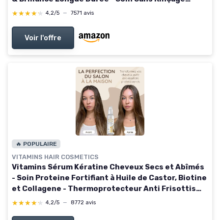
Dream Coat Extra Strength - 200 ml
★★★★★
★★★★★
4,2/5
—
7571 avis
Voir l'offre
🔥 POPULAIRE
VITAMINS HAIR COSMETICS
Vitamins Sérum Kératine Cheveux Secs et Abîmés
- Soin Proteine Fortifiant à Huile de Castor, Biotine
et Collagene - Thermoprotecteur Anti Frisottis
Protection Chaleur 125 ml (Lot de 1)
★★★★★
★★★★★
4,2/5
—
8772 avis