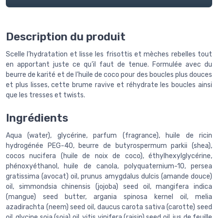
Description du produit
Scelle l’hydratation et lisse les frisottis et mèches rebelles tout
en apportant juste ce qu’il faut de tenue. Formulée avec du
beurre de karité et de l’huile de coco pour des boucles plus douces
et plus lisses, cette brume ravive et réhydrate les boucles ainsi
que les tresses et twists.
Ingrédients
Aqua (water), glycérine, parfum (fragrance), huile de ricin
hydrogénée PEG-40, beurre de butyrospermum parkii (shea),
cocos nucifera (huile de noix de coco), éthylhexylglycérine,
phénoxyéthanol, huile de canola, polyquaternium-10, persea
gratissima (avocat) oil, prunus amygdalus dulcis (amande douce)
oil, simmondsia chinensis (jojoba) seed oil, mangifera indica
(mangue) seed butter, argania spinosa kernel oil, melia
azadirachta (neem) seed oil, daucus carota sativa (carotte) seed
oil, glycine soja (soja) oil, vitis vinifera (raisin) seed oil, jus de feuille