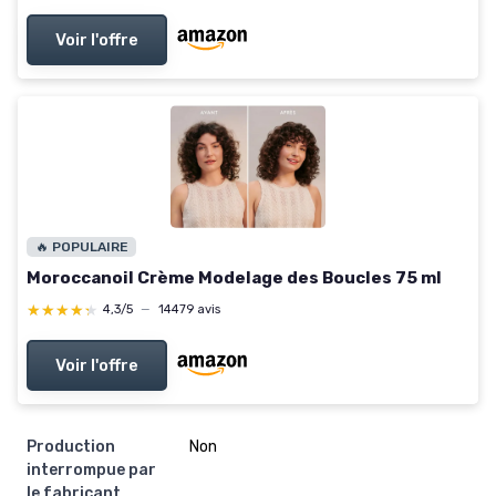
Voir l'offre
🔥 POPULAIRE
Moroccanoil Crème Modelage des Boucles 75 ml
★★★★★
★★★★★
4,3/5
—
14479 avis
Voir l'offre
Production
Non
interrompue par
le fabricant