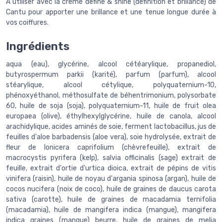
À utiliser avec la crème define & shine (définition et brillance) de
Cantu pour apporter une brillance et une tenue longue durée à
vos coiffures.
Ingrédients
aqua (eau), glycérine, alcool cétéarylique, propanediol,
butyrospermum parkii (karité), parfum (parfum), alcool
stéarylique, alcool cétylique, polyquaternium-10,
phénoxyéthanol, méthosulfate de béhentrimonium, polysorbate
60, huile de soja (soja), polyquaternium-11, huile de fruit olea
europaea (olive), éthylhexylglycérine, huile de canola, alcool
arachidylique, acides aminés de soie, ferment lactobacillus, jus de
feuilles d'aloe barbadensis (aloe vera), soie hydrolysée, extrait de
fleur de lonicera caprifolium (chèvrefeuille), extrait de
macrocystis pyrifera (kelp), salvia officinalis (sage) extrait de
feuille, extrait d'ortie d'urtica dioica, extrait de pépins de vitis
vinifera (raisin), huile de noyau d'argania spinosa (argan), huile de
cocos nucifera (noix de coco), huile de graines de daucus carota
sativa (carotte), huile de graines de macadamia ternifolia
(macadamia), huile de mangifera indica (mangue), mangifera
indica graines (mangue) beurre, huile de graines de melia