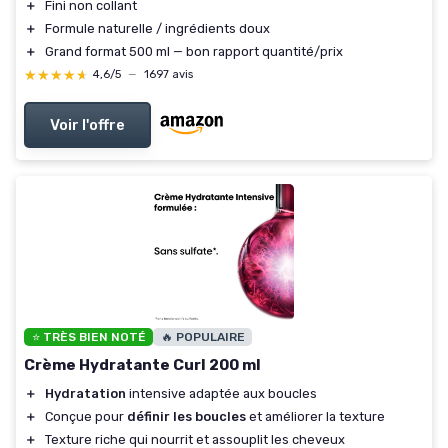
＋
Fini non collant
＋
Formule naturelle / ingrédients doux
＋
Grand format 500 ml — bon rapport quantité/prix
★★★★★
★★★★★
4,6/5
—
1697 avis
Voir l'offre
⭐ TRÈS BIEN NOTÉ
🔥 POPULAIRE
Crème Hydratante Curl 200 ml
＋
Hydratation
intensive adaptée aux boucles
＋
Conçue pour
définir les boucles
et améliorer la texture
＋
Texture riche qui nourrit et assouplit les cheveux