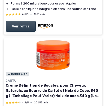
＋
Format 200 ml
pratique pour usage régulier
＋
Facile à appliquer, s'intègre bien dans une routine capillaire
★★★★★
★★★★★
4,5/5
—
1753 avis
Voir l'offre
🔥 POPULAIRE
CANTU
Crème Définition de Boucles, pour Cheveux
Naturels, au Beurre de Karité et Noix de Coco, 340
g (l’Emballage Peut Varier) Noix de coco 340 g (Lot
de 1)
★★★★★
★★★★★
4,2/5
—
20658 avis