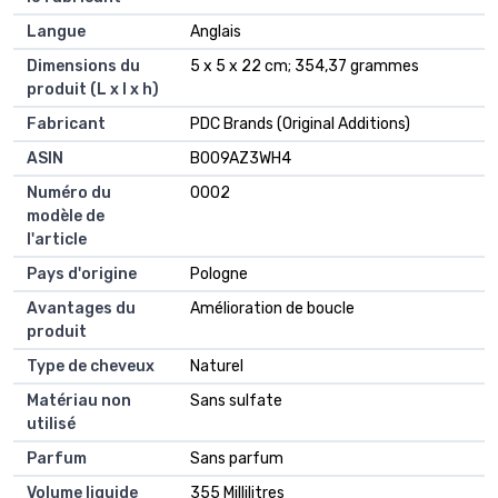
Langue
Anglais
Dimensions du
5 x 5 x 22 cm; 354,37 grammes
produit (L x l x h)
Fabricant
PDC Brands (Original Additions)
ASIN
B009AZ3WH4
Numéro du
0002
modèle de
l'article
Pays d'origine
Pologne
Avantages du
Amélioration de boucle
produit
Type de cheveux
Naturel
Matériau non
Sans sulfate
utilisé
Parfum
Sans parfum
Volume liquide
355 Millilitres