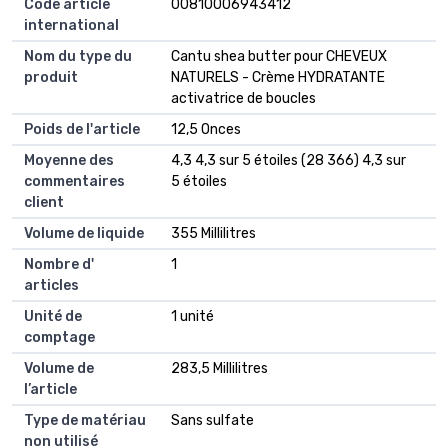
Code article
00810006943412
international
Nom du type du
Cantu shea butter pour CHEVEUX
produit
NATURELS - Crème HYDRATANTE
activatrice de boucles
Poids de l'article
12,5 Onces
Moyenne des
4,3 4,3 sur 5 étoiles (28 366) 4,3 sur
commentaires
5 étoiles
client
Volume de liquide
355 Millilitres
Nombre d'
1
articles
Unité de
1 unité
comptage
Volume de
283,5 Millilitres
l’article
Type de matériau
Sans sulfate
non utilisé