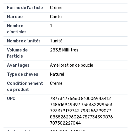
Forme de l'article
Crème
Marque
Cantu
Nombre
1
d'articles
Nombre d'unités
1 unité
Volume de
283,5 Millilitres
l'article
Avantages
Amélioration de boucle
Type de cheveu
Naturel
Conditionnement
Crème
du produit
UPC
787734776660 810006943412
748616949497 755332299553
793379179742 798256399077
885526296324 787734399876
787302227044