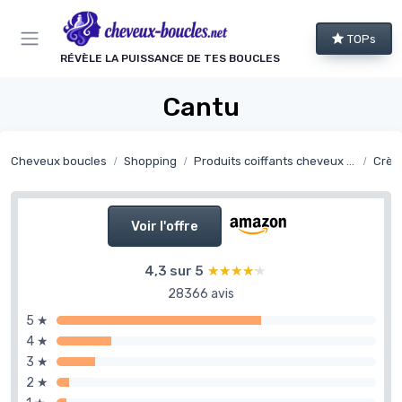
Panneau de gestion des cookies
TOPs
RÉVÈLE LA PUISSANCE DE TES BOUCLES
Cantu
Cheveux boucles
Shopping
Produits coiffants cheveux bouclés
Crèm
Voir l'offre
4,3 sur 5
★★★★★
★★★★★
28366 avis
5 ★
4 ★
3 ★
2 ★