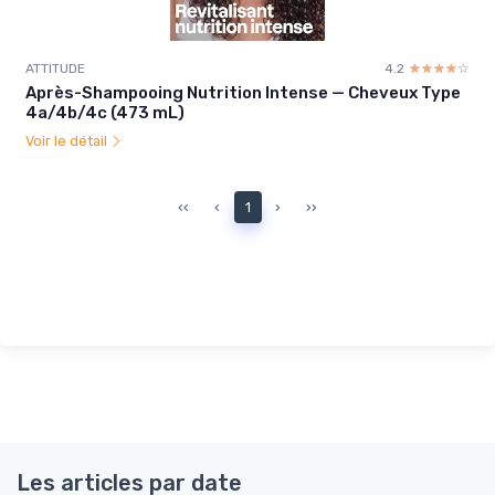
ATTITUDE
4.2
☆☆☆☆☆
★★★★★
Après-Shampooing Nutrition Intense — Cheveux Type
4a/4b/4c (473 mL)
Voir le détail
‹‹
‹
1
›
››
Les articles par date