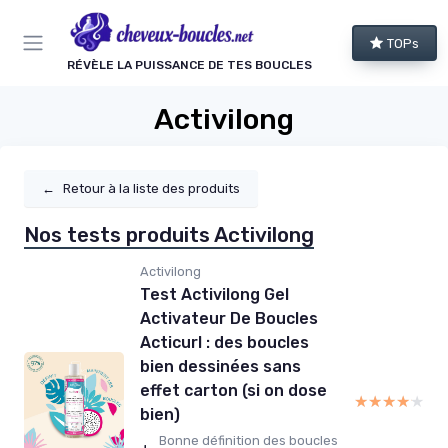
Panneau de gestion des cookies
TOPs
RÉVÈLE LA PUISSANCE DE TES BOUCLES
Activilong
←
Retour à la liste des produits
Nos tests produits Activilong
Activilong
Test Activilong Gel
Activateur De Boucles
Acticurl : des boucles
bien dessinées sans
effet carton (si on dose
★★★★★
★★★★★
bien)
Bonne définition des boucles