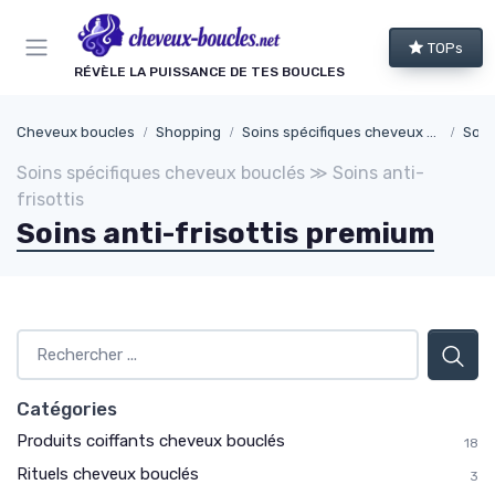
Panneau de gestion des cookies
TOPs
RÉVÈLE LA PUISSANCE DE TES BOUCLES
Cheveux boucles
Shopping
Soins spécifiques cheveux bouclés
Soins
Soins spécifiques cheveux bouclés ≫ Soins anti-
frisottis
Soins anti-frisottis premium
Catégories
Produits coiffants cheveux bouclés
18
Rituels cheveux bouclés
3