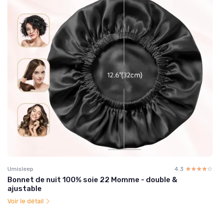
Umisleep
4.3
☆☆☆☆☆
★★★★★
Bonnet de nuit 100% soie 22 Momme - double &
ajustable
Voir le détail