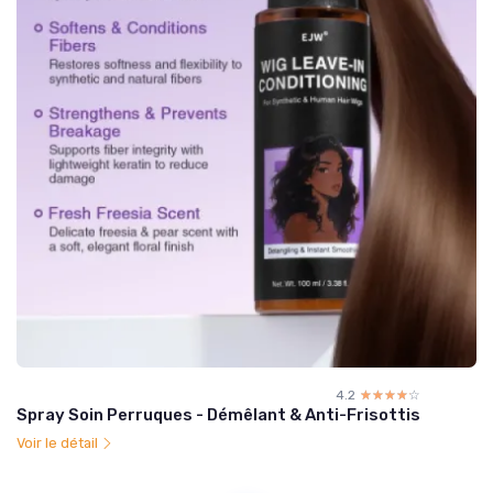
4.2
☆☆☆☆☆
★★★★★
Spray Soin Perruques - Démêlant & Anti-Frisottis
Voir le détail