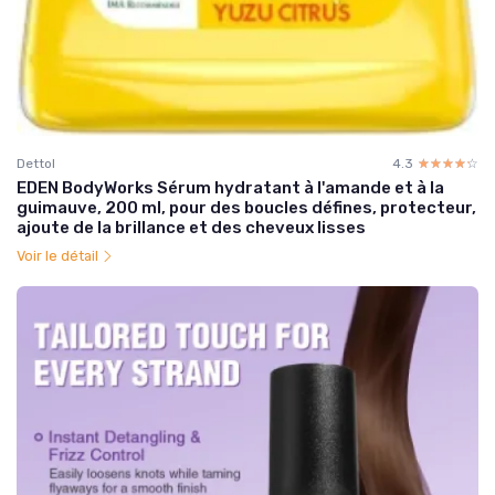
Dettol
4.3
☆☆☆☆☆
★★★★★
EDEN BodyWorks Sérum hydratant à l'amande et à la
guimauve, 200 ml, pour des boucles défines, protecteur,
ajoute de la brillance et des cheveux lisses
Voir le détail