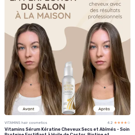
VITAMINS hair cosmetics
4.2
☆☆☆☆☆
★★★★★
Vitamins Sérum Kératine Cheveux Secs et Abîmés - Soin
Proteine Fortifiant à Huile de Castor, Biotine et