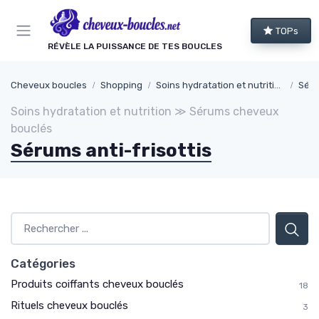
Panneau de gestion des cookies
TOPs
RÉVÈLE LA PUISSANCE DE TES BOUCLES
Cheveux boucles
Shopping
Soins hydratation et nutrition
Séru
Soins hydratation et nutrition ≫ Sérums cheveux
bouclés
Sérums anti-frisottis
Catégories
Produits coiffants cheveux bouclés
18
Rituels cheveux bouclés
3