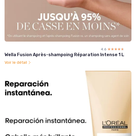
4.6
☆☆☆☆☆
★★★★★
Wella Fusion Après-shampoing Réparation Intense 1 L
Voir le détail