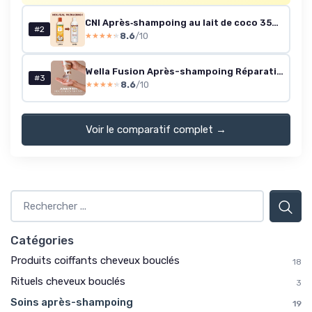
CNI Après‑shampoing au lait de coco 354 ml
#2
8.6
/10
★★★★★
★★★★★
Wella Fusion Après-shampoing Réparation Intense 1 L
#3
8.6
/10
★★★★★
★★★★★
Voir le comparatif complet →
Catégories
Produits coiffants cheveux bouclés
18
Rituels cheveux bouclés
3
Soins après-shampoing
19