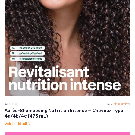
ATTITUDE
4.2
☆☆☆☆☆
★★★★★
Après-Shampooing Nutrition Intense — Cheveux Type
4a/4b/4c (473 mL)
Voir le détail