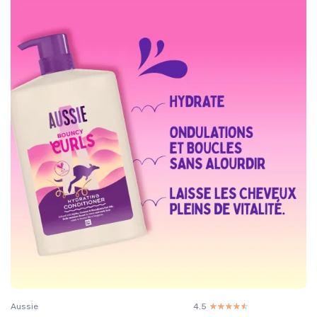
Aussie
4.5
☆☆☆☆☆
★★★★★