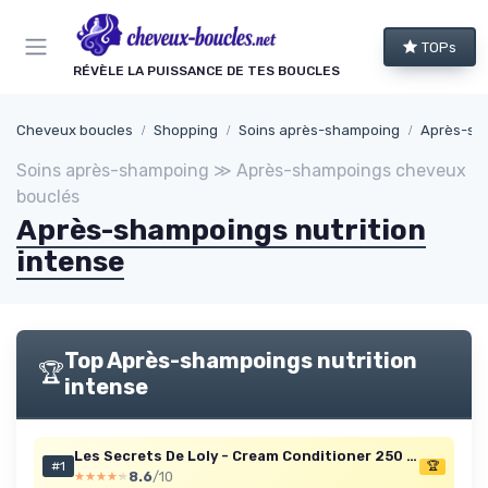
Panneau de gestion des cookies
TOPs
RÉVÈLE LA PUISSANCE DE TES BOUCLES
Cheveux boucles
Shopping
Soins après-shampoing
Après-sh
Soins après-shampoing ≫ Après-shampoings cheveux
bouclés
Après-shampoings nutrition
intense
Top Après-shampoings nutrition
🏆
intense
Les Secrets De Loly - Cream Conditioner 250 ml
#1
🏆
8.6
/10
★★★★★
★★★★★