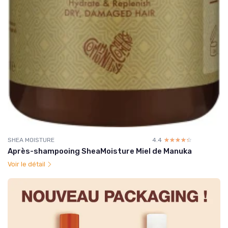
SHEA MOISTURE
4.4
☆☆☆☆☆
★★★★★
Après-shampooing SheaMoisture Miel de Manuka
Voir le détail