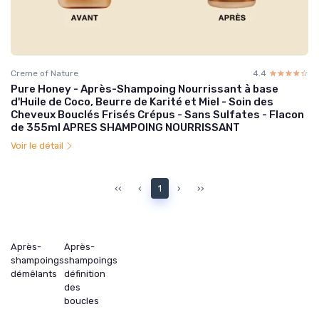
Creme of Nature
4.4
☆☆☆☆☆
★★★★★
Pure Honey - Après-Shampoing Nourrissant à base
d'Huile de Coco, Beurre de Karité et Miel - Soin des
Cheveux Bouclés Frisés Crépus - Sans Sulfates - Flacon
de 355ml APRES SHAMPOING NOURRISSANT
Voir le détail
‹‹
‹
1
›
››
Après-
Après-
shampoings
shampoings
démêlants
définition
des
boucles