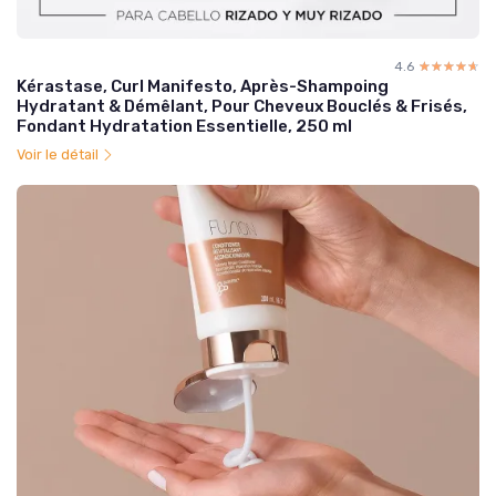
4.6
☆☆☆☆☆
★★★★★
Kérastase, Curl Manifesto, Après-Shampoing
Hydratant & Démêlant, Pour Cheveux Bouclés & Frisés,
Fondant Hydratation Essentielle, 250 ml
Voir le détail