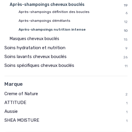
Après-shampoings cheveux bouclés
19
Après-shampoings définition des boucles
6
Après-shampoings démêlants
12
Après-shampoings nutrition intense
10
Masques cheveux bouclés
15
Soins hydratation et nutrition
9
Soins lavants cheveux bouclés
26
Soins spécifiques cheveux bouclés
11
Marque
Creme of Nature
2
ATTITUDE
1
Aussie
1
SHEA MOISTURE
1