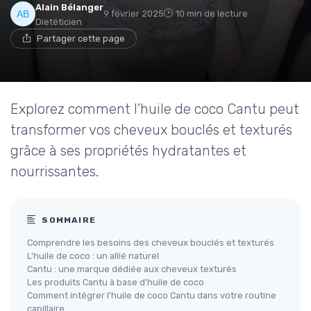
Alain Bélanger
9 février 2025
10 min de lecture
Dietéticien
Partager cette page
Explorez comment l'huile de coco Cantu peut
transformer vos cheveux bouclés et texturés
grâce à ses propriétés hydratantes et
nourrissantes.
SOMMAIRE
Comprendre les besoins des cheveux bouclés et texturés
L'huile de coco : un allié naturel
Cantu : une marque dédiée aux cheveux texturés
Les produits Cantu à base d'huile de coco
Comment intégrer l'huile de coco Cantu dans votre routine
capillaire