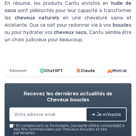
En résumé, les produits Cantu enrichis en
huile de
coco
sont plébiscités pour leur capacité à transformer
les
cheveux naturels
en une chevelure saine et
éclatante. Que ce soit pour redonner vie à vos
boucles
ou pour hydrater vos
cheveux secs
, Cantu semble être
un choix judicieux pour beaucoup.
Résumer
ChatGPT
Claude
Mistral
Recevez les dernières actualités de
Cheveux boucles
➔ Je m'inscris
*
En remplissant ce formulaire, j’accepte d’être contacté(e) à
des fins commerciales par Cheveux boucles et ses
partenaires.