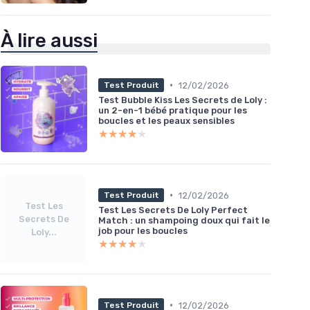
À lire aussi
•
12/02/2026
Test Produit
Test Bubble Kiss Les Secrets de Loly :
un 2-en-1 bébé pratique pour les
boucles et les peaux sensibles
★★★★★
★★★★★
•
12/02/2026
Test Produit
Test Les
Test Les Secrets De Loly Perfect
Secrets De
Match : un shampoing doux qui fait le
job pour les boucles
Loly...
★★★★★
★★★★★
•
12/02/2026
Test Produit