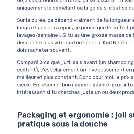
déjà ses produits préférés, ça se discute : tu va
uniquement le démêlant ou la gelée si c’est ce qui 
Sur la durée, ça dépend vraiment de ta longueur
longs et pas ultra épais, je pense que le coffret p
lavages/semaine). Si tu as une grosse masse de 
descendre plus vite, surtout pour le Kurl Nectar. D
dois racheter souvent.
Comparé à ce que j’utilisais avant (un shampoin
coiffant), c’est clairement un investissement en p
meilleur et plus constant. Donc pour moi, le prix se
siècle. En résumé :
bon rapport qualité-prix si t
intéressant si tu cherches juste un ou deux produ
Packaging et ergonomie : joli s
pratique sous la douche