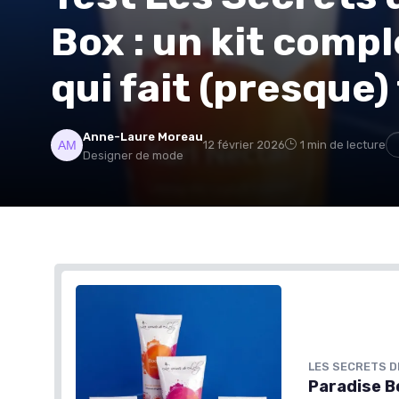
Box : un kit comp
qui fait (presque)
Anne-Laure Moreau
12 février 2026
1 min de lecture
Designer de mode
LES SECRETS D
Paradise B