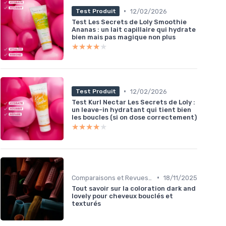
•
12/02/2026
Test Produit
Test Les Secrets de Loly Smoothie
Ananas : un lait capillaire qui hydrate
bien mais pas magique non plus
★★★★★
★★★★★
•
12/02/2026
Test Produit
Test Kurl Nectar Les Secrets de Loly :
un leave-in hydratant qui tient bien
les boucles (si on dose correctement)
★★★★★
★★★★★
•
Comparaisons et Revues de Produits
18/11/2025
Tout savoir sur la coloration dark and
lovely pour cheveux bouclés et
texturés