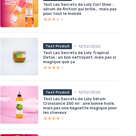
Test Les Secrets de Loly Curl Glow :
sérum de finition qui brille… mais pas
pour tout le monde
★★★★★
★★★★★
•
12/02/2026
Test Produit
Test Les Secrets de Loly Tropical
Detox : un bon nettoyant, mais pas si
magique que ça
★★★★★
★★★★★
•
12/02/2026
Test Produit
Test Les Secrets de Loly Sérum
Croissance 250 ml : une bonne huile,
mais pas une baguette magique pour
les cheveux
★★★★★
★★★★★