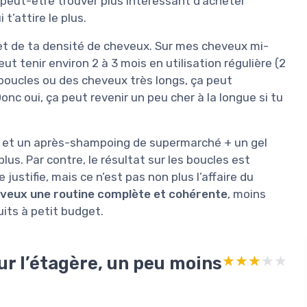
s peut-être trouver plus intéressant d’acheter
t’attire le plus.
 et de ta densité de cheveux. Sur mes cheveux mi-
eut tenir environ 2 à 3 mois en utilisation régulière (2
boucles ou des cheveux très longs, ça peut
onc oui, ça peut revenir un peu cher à la longue si tu
g et un après-shampoing de supermarché + un gel
lus. Par contre, le résultat sur les boucles est
 justifie, mais ce n’est pas non plus l’affaire du
u veux une routine complète et cohérente
, moins
its à petit budget.
ur l’étagère, un peu moins
★★★★★
★★★★★