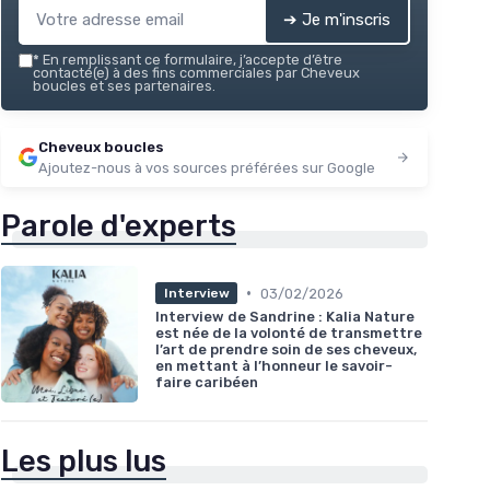
➔ Je m'inscris
*
En remplissant ce formulaire, j’accepte d’être
contacté(e) à des fins commerciales par Cheveux
boucles et ses partenaires.
Cheveux boucles
Ajoutez-nous à vos sources préférées sur Google
Parole d'experts
•
03/02/2026
Interview
Interview de Sandrine : Kalia Nature
est née de la volonté de transmettre
l’art de prendre soin de ses cheveux,
en mettant à l’honneur le savoir-
faire caribéen
Les plus lus