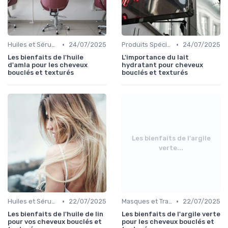
•
•
Huiles et Sérums
24/07/2025
Produits Spécifiques (Anti-Frisottis, Hydratants)
24/07/2025
Les bienfaits de l'huile
L'importance du lait
d'amla pour les cheveux
hydratant pour cheveux
bouclés et texturés
bouclés et texturés
Les bienfaits de l'argile
verte...
•
•
Huiles et Sérums
22/07/2025
Masques et Traitements en Profondeur
22/07/2025
Les bienfaits de l'huile de lin
Les bienfaits de l'argile verte
pour vos cheveux bouclés et
pour les cheveux bouclés et